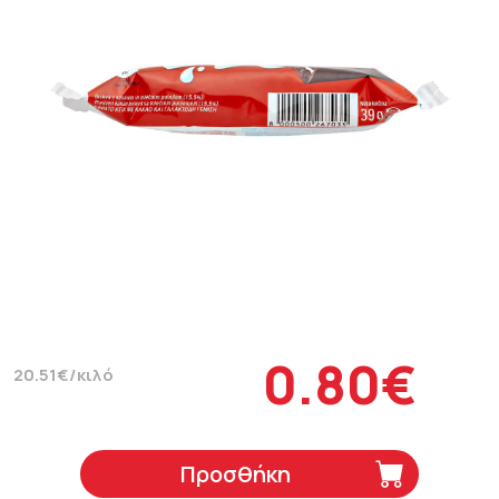
0.80€
20.51€/κιλό
Προσθήκη