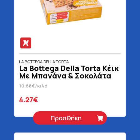
LA BOTTEGA DELLA TORTA
La Bottega Della Torta Κέικ
Με Μπανάνα & Σοκολάτα
400 gr
10.68€/κιλό
4.27€
Προσθήκη