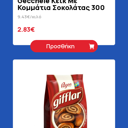
Gecchele Κέικ Με
Κομμάτια Σοκολάτας 300
gr
9.43€/κιλό
2.83€
Προσθήκη