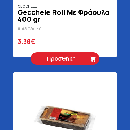
GECCHELE
Gecchele Roll Με Φράουλα
400 gr
8.45€/κιλό
3.38€
Προσθήκη