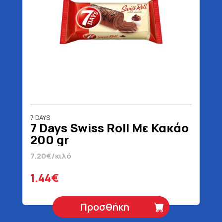
7 DAYS
7 Days Swiss Roll Με Κακάο
200 gr
7.20€/κιλό
1.44€
Προσθήκη