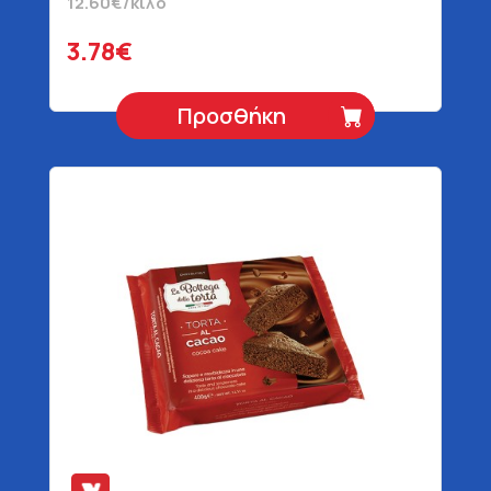
12.60€/κιλό
3.78€
Προσθήκη