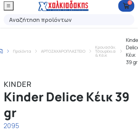
0
Kinde
Delic
Κρουασάν,
Προϊόντα
ΑΡΤΟΖΑΧΑΡΟΠΛΑΣΤΕΙΟ
Τσουρέκια
Κέικ
& Κέικ
39 gr
KINDER
Kinder Delice Κέικ 39
gr
2095