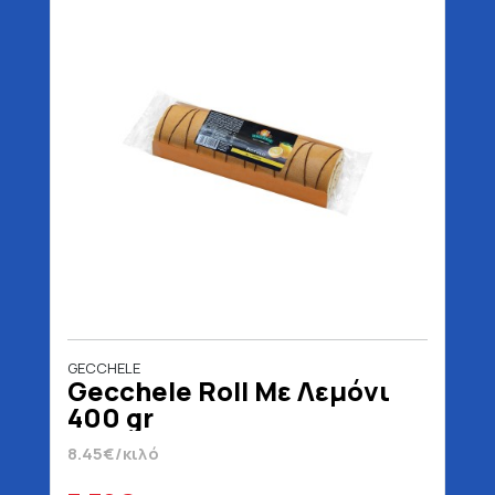
GECCHELE
Gecchele Roll Με Λεμόνι
400 gr
8.45€/κιλό