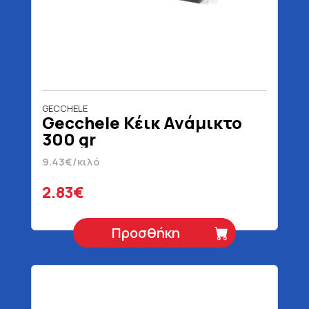
GECCHELE
Gecchele Κέικ Ανάμικτο
300 gr
9.43€/κιλό
2.83€
Προσθήκη