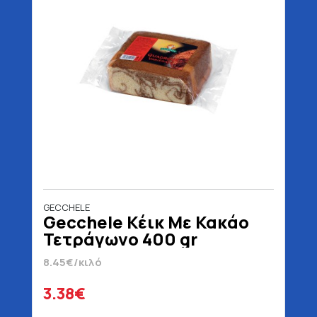
GECCHELE
Gecchele Κέικ Με Κακάο
Τετράγωνο 400 gr
8.45€/κιλό
3.38€