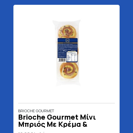
BRIOCHE GOURMET
Brioche Gourmet Μίνι
Μπριός Με Κρέμα &
Σοκολάτα 300 gr