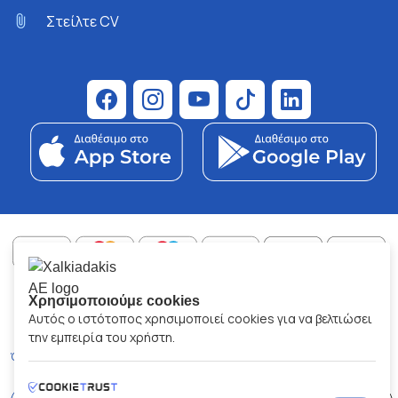
Στείλτε CV
ΧΑΛΚΙΑΔΑΚΗΣ Α.Ε.
Χρησιμοποιούμε cookies
ΑΡ.Γ.Ε.ΜΗ:
77088727000
Αυτός ο ιστότοπος χρησιμοποιεί cookies για να βελτιώσει
© 2026
All Rights Reserved
την εμπειρία του χρήστη.
Όροι και Προϋποθέσεις
Πολιτική Απορρήτου
Κώδικας Δεοντολογίας