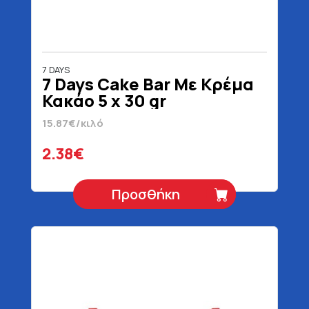
7 DAYS
7 Days Cake Bar Με Κρέμα
Κακάο 5 x 30 gr
15.87€/κιλό
2.38€
Προσθήκη