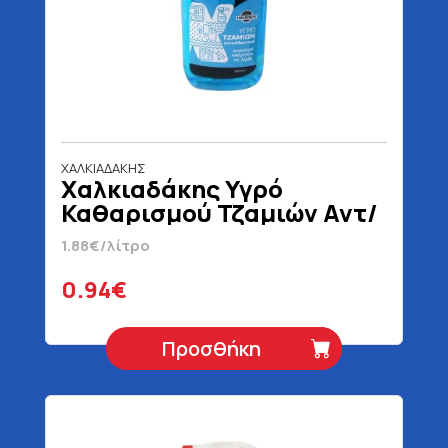
ΧΑΛΚΙΑΔΑΚΗΣ
Χαλκιαδάκης Υγρό
Καθαρισμού Τζαμιών Αντ/
κο 500 ml
1.88€/λίτρο
0.94€
Προσθήκη