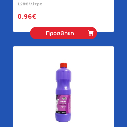
1.28€/λίτρο
0.96€
Προσθήκη