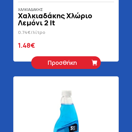
ΧΑΛΚΙΑΔΑΚΗΣ
Χαλκιαδάκης Χλώριο
Λεμόνι 2 lt
0.74€/λίτρο
1.48€
Προσθήκη