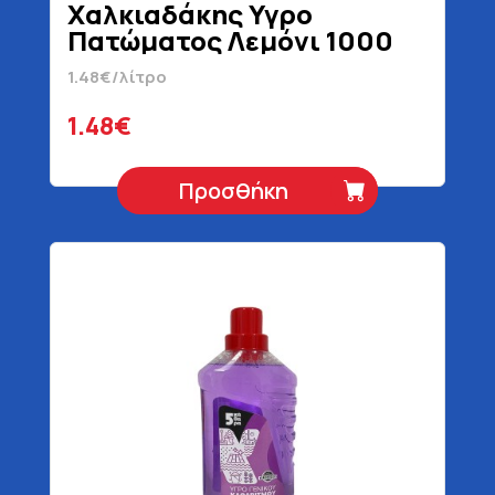
Χαλκιαδάκης Υγρο
Πατώματος Λεμόνι 1000
ml
1.48€/λίτρο
1.48€
Προσθήκη