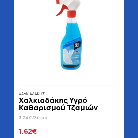
ΧΑΛΚΙΑΔΑΚΗΣ
Χαλκιαδάκης Υγρό
Καθαρισμού Τζαμιών
Αντλία 500 ml
3.24€/λίτρο
1.62€