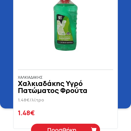
ΧΑΛΚΙΑΔΑΚΗΣ
Χαλκιαδάκης Υγρό
Πατώματος Φρούτα
Δάσους 1 lt
1.48€/λίτρο
1.48€
Προσθήκη