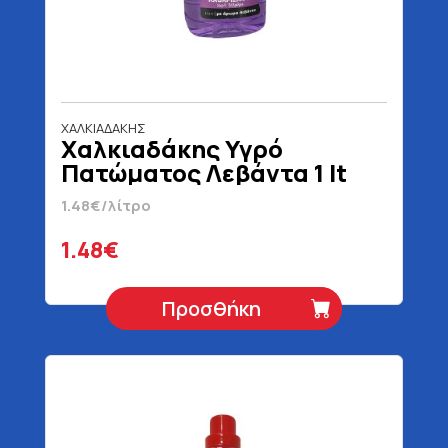
ΧΑΛΚΙΑΔΑΚΗΣ
Χαλκιαδάκης Υγρό
Πατώματος Λεβάντα 1 lt
1.48€/λίτρο
1.48€
Προσθήκη