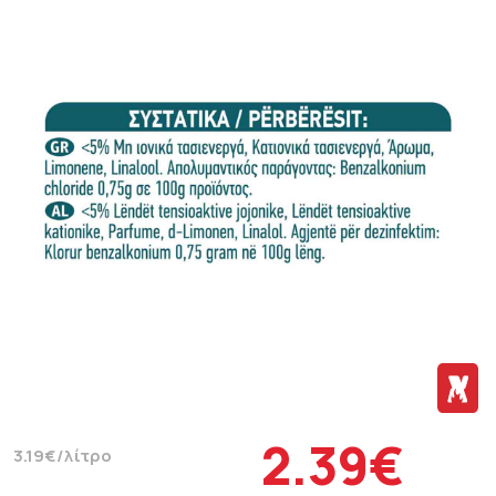
2.39€
3.19€/λίτρο