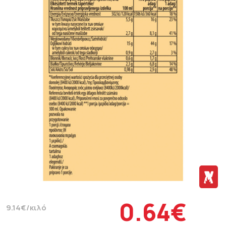
0.64€
9.14€/κιλό