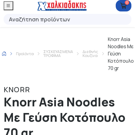
0
Knorr Asia
Noodles Με
ΣΥΣΚΕΥΑΣΜΕΝΑ
Διεθνής
Γεύση
Προϊόντα
ΤΡΟΦΙΜΑ
Κουζίνα
Κοτόπουλο
70 gr
KNORR
Knorr Asia Noodles
Με Γεύση Κοτόπουλο
70 gr