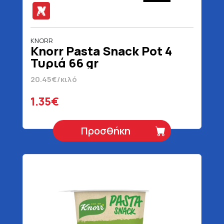
KNORR
Knorr Pasta Snack Pot 4
Τυριά 66 gr
20.45€/κιλό
1.35€
Προσθήκη