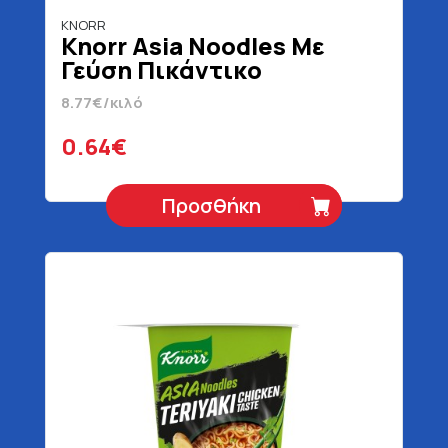
KNORR
Knorr Asia Noodles Με
Γεύση Πικάντικο
Κοτόπουλο 73 gr
8.77€/κιλό
0.64€
Προσθήκη