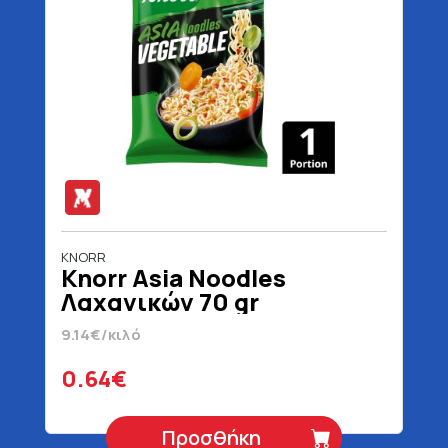
KNORR
Knorr Asia Noodles
Λαχανικών 70 gr
9.14€/κιλό
0.64€
Προσθήκη