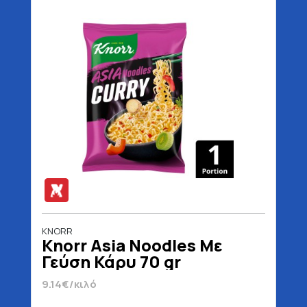
KNORR
Knorr Asia Noodles Με
Γεύση Κάρυ 70 gr
9.14€/κιλό