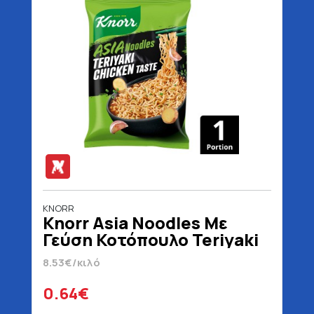
KNORR
Knorr Asia Noodles Με
Γεύση Κοτόπουλο Teriyaki
75 gr
8.53€/κιλό
0.64€