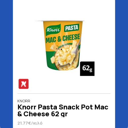
KNORR
Knorr Pasta Snack Pot Mac
& Cheese 62 gr
21.77€/κιλό