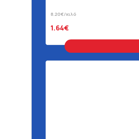
8.20€/κιλό
1.64€