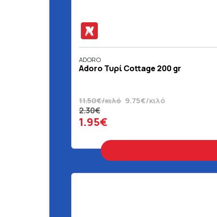
ADORO
Adoro Τυρί Cottage 200 gr
11.50€/κιλό
9.75€/κιλό
2.30€
1.95€