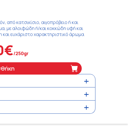
ν, από κατσικίσιο, αιγοπρόβειο ή και
μα, με αλοιφώδη ή/και κοκκώδη υφή και
η και ευχάριστο χαρακτηριστικό άρωμα.
0€
/250gr
σθήκη