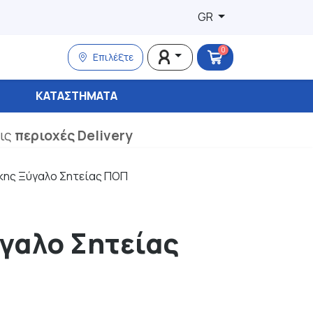
GR
0
Επιλέξτε
ΚΑΤΑΣΤΉΜΑΤΑ
τις
περιοχές Delivery
κης Ξύγαλο Σητείας ΠΟΠ
γαλο Σητείας