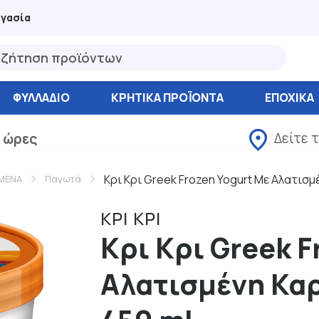
ργασία
ΦΥΛΛΆΔΙΟ
ΚΡΗΤΙΚΑ ΠΡΟΪΟΝΤΑ
ΕΠΟΧΙΚΑ
Δείτε 
 ώρες
Κρι Κρι Greek Frozen Yogurt Με Αλατισμ
ΜΕΝΑ
Παγωτά
ΚΡΙ ΚΡΙ
Κρι Κρι Greek F
Αλατισμένη Καρ