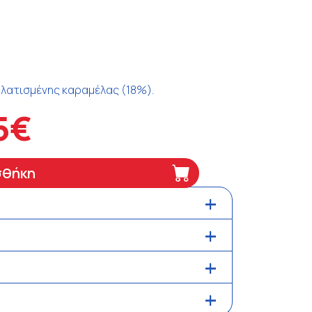
 αλατισμένης καραμέλας (18%).
5€
σθήκη