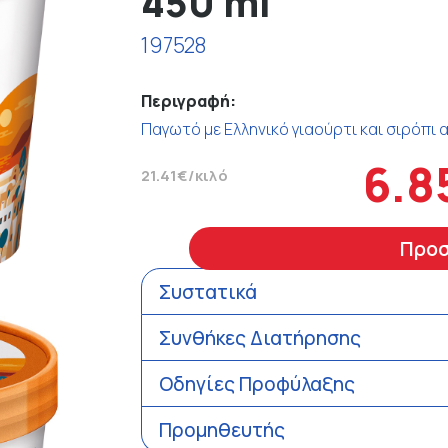
450 ml
197528
Περιγραφή:
Παγωτό με Ελληνικό γιαούρτι και σιρόπι
6.8
21.41€/κιλό
Προ
Συστατικά
Συνθήκες Διατήρησης
Οδηγίες Προφύλαξης
Προμηθευτής