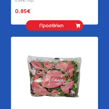
0.85€/τεμ.
0.85€
Προσθήκη