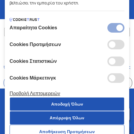
βελτιώσει την εμπειρία του χρήστη.
Απαραίτητα Cookies
Cookies Προτιμήσεων
ΧΑΛΚΙΑΔΑΚΗΣ Α.Ε.
ΑΡ.Γ.Ε.ΜΗ:
77088727000
© 2026
All Rights Reserved
Cookies Στατιστικών
Όροι και Προϋποθέσεις
Πολιτική Απορρήτου
Κώδικας Δεοντολογίας
Cookies Μάρκετινγκ
Επιλέξτε
41 Καταστήματα
Προβολή Λεπτομερειών
© 2026 Χαλκιαδάκης all rights reserved
Αποδοχή Όλων
Απόρριψη Όλων
0
Αποθήκευση Προτιμήσεων