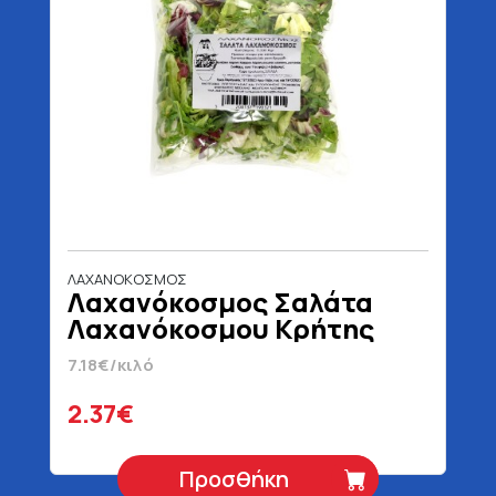
ΛΑΧΑΝΟΚΟΣΜΟΣ
Λαχανόκοσμος Σαλάτα
Λαχανόκοσμου Κρήτης
330 gr
7.18€/κιλό
2.37€
Προσθήκη