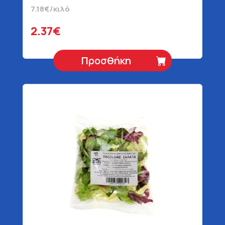
7.18€/κιλό
2.37€
Προσθήκη