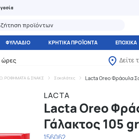
ργασία
ΦΥΛΛΆΔΙΟ
ΚΡΗΤΙΚΑ ΠΡΟΪΟΝΤΑ
ΕΠΟΧΙΚΑ
Δείτε 
 ώρες
Lacta Oreo Φράουλα Σο
Ο, ΡΟΦΗΜΑΤΑ & ΣΝΑΚΣ
Σοκολάτες
LACTA
Lacta Oreo Φρά
Γάλακτος 105 gr
156062