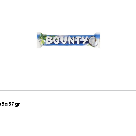
δα 57 gr