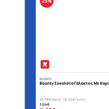
25%
BOUNTY
Bounty Σοκολάτα Γάλακτος Με Καρύ
21.75€/κιλό
16.32€/κιλό
1.24€