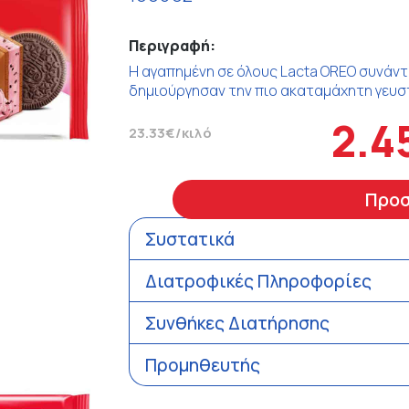
Περιγραφή:
Η αγαπημένη σε όλους Lacta OREO συνάντ
δημιούργησαν την πιο ακαταμάχητη γευστ
2.4
23.33€/κιλό
Προ
Συστατικά
Διατροφικές Πληροφορίες
Συνθήκες Διατήρησης
Προμηθευτής