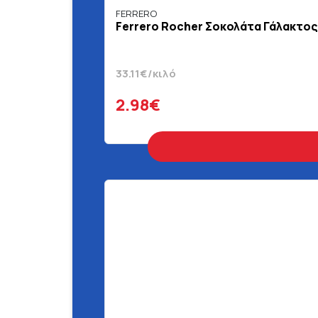
FERRERO
Ferrero Rocher Σοκολάτα Γάλακτος
33.11€/κιλό
2.98€