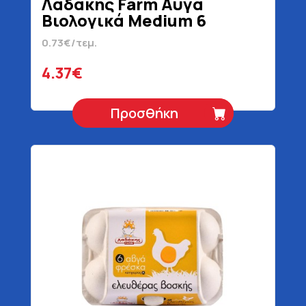
Λαδάκης Farm Αυγά
Βιολογικά Medium 6
Τεμάχια
0.73€/τεμ.
4.37€
Προσθήκη