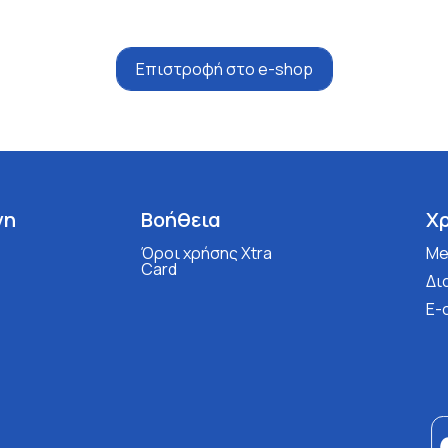
Επιστροφή στο e-shop
νη
Βοήθεια
Χ
Όροι χρήσης Xtra
Med
Card
Δι
E-