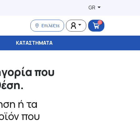
GR
0
Επιλέξτε
ΚΑΤΑΣΤΉΜΑΤΑ
ηγορία που
θέση.
ση ή τα
ροϊόν που