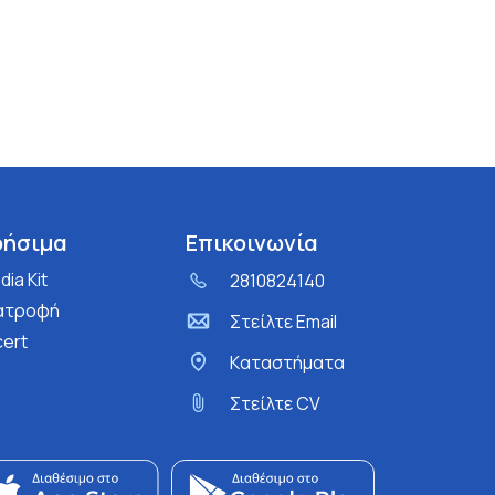
ρήσιμα
Επικοινωνία
ia Kit
2810824140
ατροφή
Στείλτε Email
cert
Kαταστήματα
Στείλτε CV