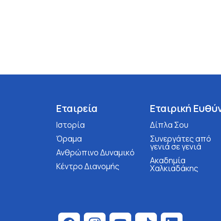
Εταιρεία
Εταιρική Ευθύ
Ιστορία
Δίπλα Σου
Όραμα
Συνεργάτες από
γενιά σε γενιά
Ανθρώπινο Δυναμικό
Ακαδημία
Κέντρο Διανομής
Χαλκιαδάκης