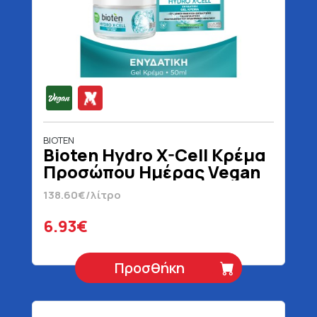
BIOTEN
Bioten Hydro X-Cell Κρέμα
Προσώπου Ημέρας Vegan
50 ml
138.60€/λίτρο
6.93€
Προσθήκη