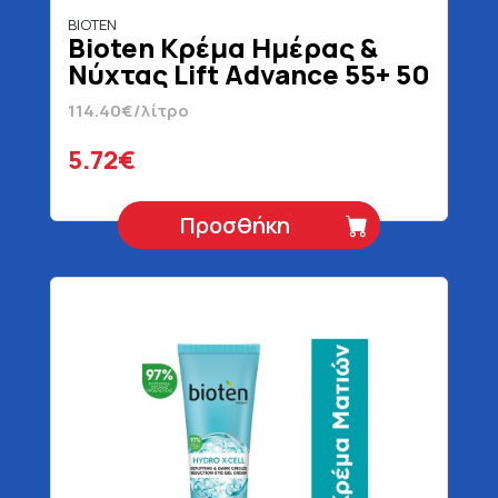
BIOTEN
Bioten Κρέμα Ημέρας &
Νύχτας Lift Advance 55+ 50
ml
114.40€/λίτρο
5.72€
Προσθήκη