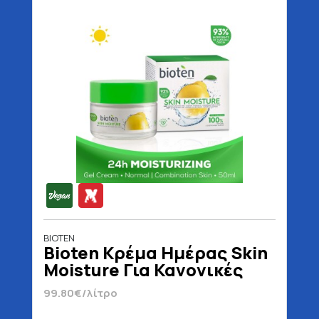
BIOTEN
Bioten Κρέμα Ημέρας Skin
Moisture Για Κανονικές
Μικτές Επιδερμίδες Vegan
99.80€/λίτρο
50 ml