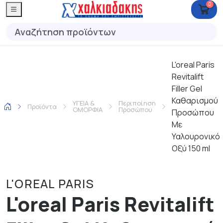
0
L'oreal Paris
Revitalift
Filler Gel
Καθαρισμού
ΥΓΕΙΑ &
Περιποίηση
Προϊόντα
ΟΜΟΡΦΙΑ
Προσώπου
Προσώπου
Με
Υαλουρονικό
Οξύ 150 ml
L'OREAL PARIS
L'oreal Paris Revitalift