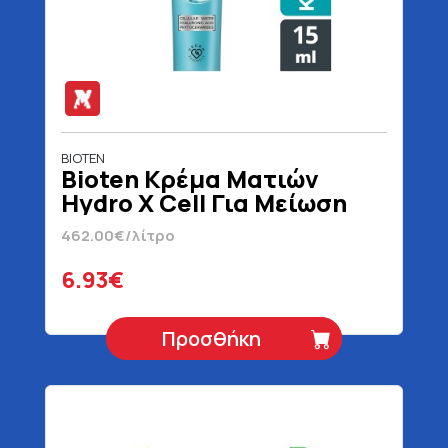
BIOTEN
Bioten Κρέμα Ματιών
Hydro X Cell Για Μείωση
Μαύρων Κύκλων 15 ml
462.00€/λίτρο
6.93€
Προσθήκη