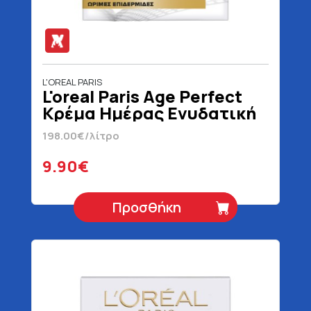
L'OREAL PARIS
L'oreal Paris Age Perfect
Κρέμα Ημέρας Ενυδατική
50 ml
198.00€/λίτρο
9.90€
Προσθήκη