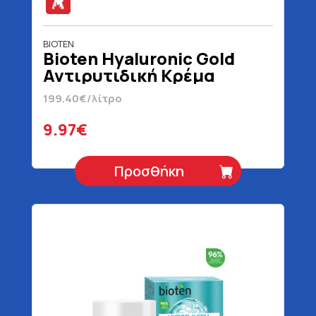
BIOTEN
Bioten Hyaluronic Gold
Αντιρυτιδική Κρέμα
Νύχτας 50 ml
199.40€/λίτρο
9.97€
Προσθήκη