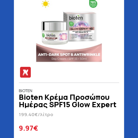
BIOTEN
Bioten Κρέμα Προσώπου
Ημέρας SPF15 Glow Expert
4D 50 ml
199.40€/λίτρο
9.97€