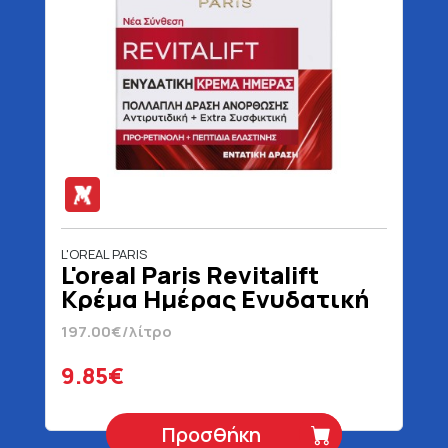
L'OREAL PARIS
L'oreal Paris Revitalift
Κρέμα Ημέρας Ενυδατική
50 ml
197.00€/λίτρο
9.85€
Προσθήκη