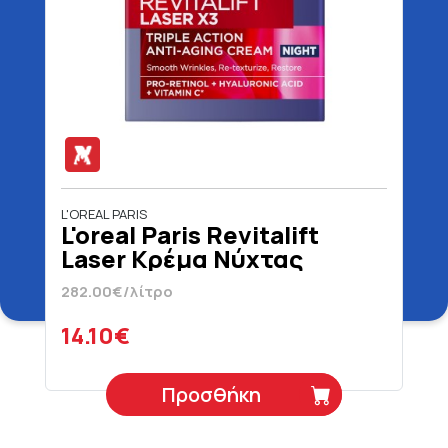
L'OREAL PARIS
L'oreal Paris Revitalift
Laser Κρέμα Νύχτας
Τριπλή Δράση 50 ml
282.00€/λίτρο
14.10€
Προσθήκη