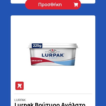
Προσθήκη
LURPAK
Lurpak Βούτυρο Ανάλατο