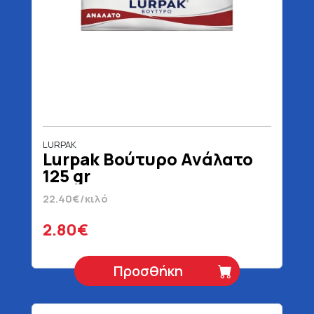
LURPAK
Lurpak Βούτυρο Ανάλατο
125 gr
22.40€/κιλό
2.80€
Προσθήκη