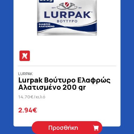
LURPAK
Lurpak Βούτυρο Ελαφρώς
Αλατισμένο 200 gr
14.70€/κιλό
2.94€
Προσθήκη