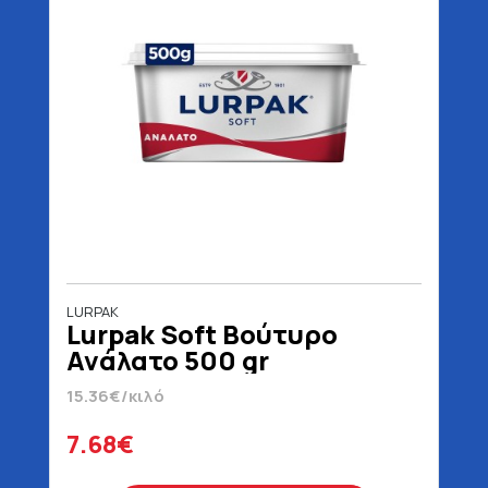
LURPAK
Lurpak Soft Βούτυρο
Ανάλατο 500 gr
15.36€/κιλό
7.68€