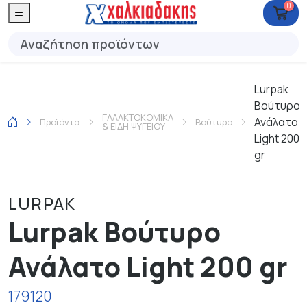
0
Lurpak
Βούτυρο
ΓΑΛΑΚΤΟΚΟΜΙΚΑ
Ανάλατο
Προϊόντα
Βούτυρο
& ΕΙΔΗ ΨΥΓΕΙΟΥ
Light 200
gr
LURPAK
Lurpak Βούτυρο
Ανάλατο Light 200 gr
179120