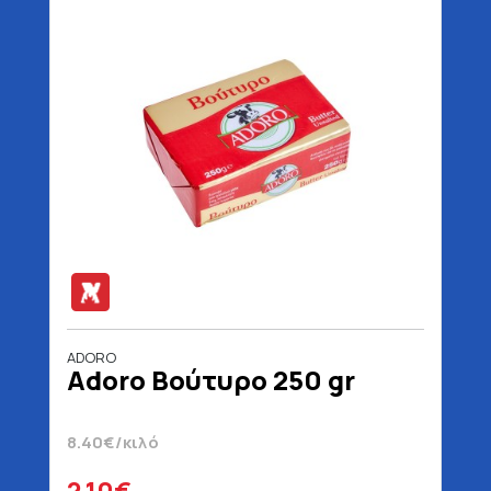
ADORO
Adoro Βούτυρο 250 gr
8.40€/κιλό