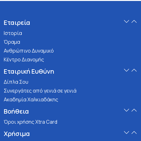
Εταιρεία
Ιστορία
Όραμα
Ανθρώπινο Δυναμικό
Κέντρο Διανομής
Εταιρική Ευθύνη
Δίπλα Σου
Συνεργάτες από γενιά σε γενιά
Ακαδημία Χαλκιαδάκης
Βοήθεια
Όροι χρήσης Xtra Card
Χρήσιμα