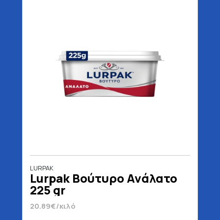
LURPAK
Lurpak Βούτυρο Ανάλατο
225 gr
20.89€/κιλό