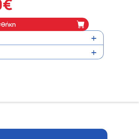
0€
σθήκη