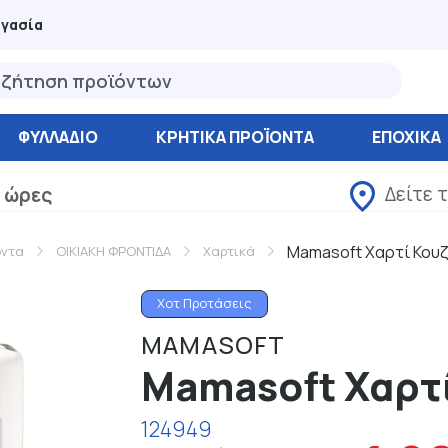
ργασία
ΦΥΛΛΆΔΙΟ
ΚΡΗΤΙΚΑ ΠΡΟΪΟΝΤΑ
ΕΠΟΧΙΚΑ
Δείτε 
 ώρες
Mamasoft Χαρτί Κουζ
όντα
ΟΙΚΙΑΚΗ ΦΡΟΝΤΙΔΑ
Χαρτικά
Χοτ Προτάσεις
MAMASOFT
Mamasoft Χαρτί
124949