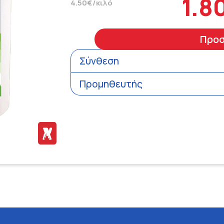
1.8
4.50€/κιλό
Προ
Σύνθεση
Προμηθευτής