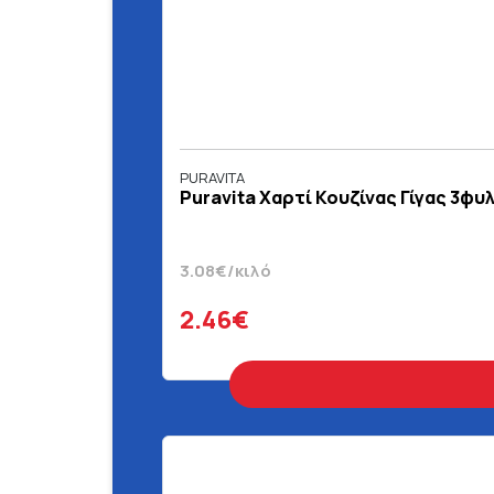
PURAVITA
Puravita Χαρτί Κουζίνας Γίγας 3φυλ
3.08€/κιλό
2.46€