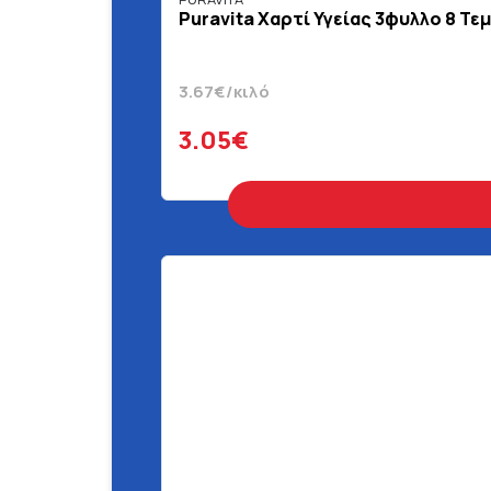
Puravita Χαρτί Υγείας 3φυλλο 8 Τεμ
3.67€/κιλό
3.05€