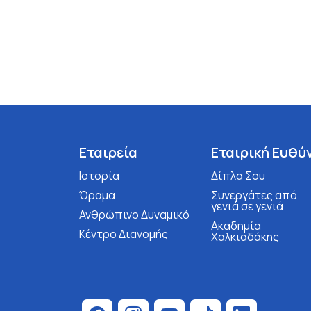
Εταιρεία
Εταιρική Ευθύ
Ιστορία
Δίπλα Σου
Όραμα
Συνεργάτες από
γενιά σε γενιά
Ανθρώπινο Δυναμικό
Ακαδημία
Κέντρο Διανομής
Χαλκιαδάκης