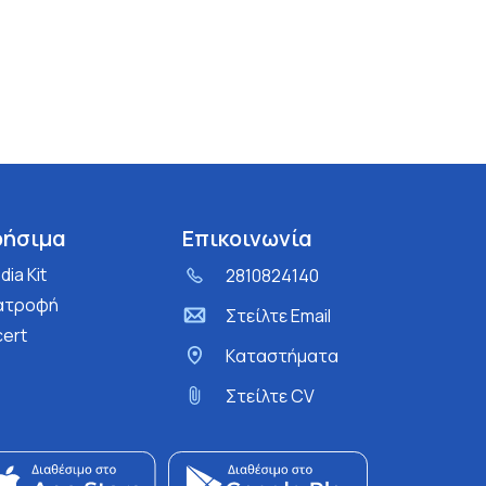
ρήσιμα
Επικοινωνία
ia Kit
2810824140
ατροφή
Στείλτε Email
cert
Kαταστήματα
Στείλτε CV