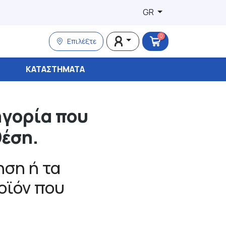
GR
0
Επιλέξτε
ΚΑΤΑΣΤΉΜΑΤΑ
ηγορία που
θέση.
ση ή τα
ροϊόν που