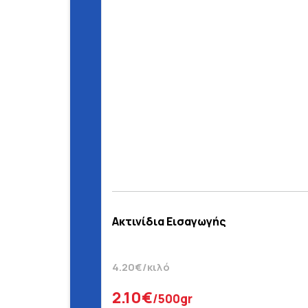
Ακτινίδια Εισαγωγής
4.20€/κιλό
2.10€
/500gr