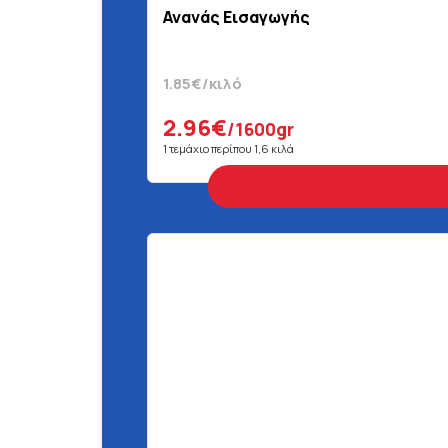
Ανανάς Εισαγωγής
1.85€/κιλό
2.96€
/1600gr
1 τεμάχιο περίπου 1,6 κιλά