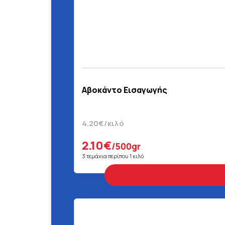
Αβοκάντο Εισαγωγής
4.20€/κιλό
2.10€
/500gr
3 τεμάχια περίπου 1 κιλό