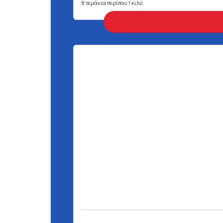
8 τεμάχια περίπου 1 κιλό