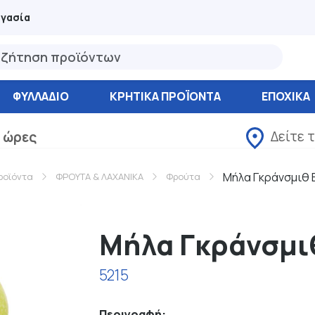
ργασία
ΦΥΛΛΆΔΙΟ
ΚΡΗΤΙΚΑ ΠΡΟΪΟΝΤΑ
ΕΠΟΧΙΚΑ
Δείτε 
 ώρες
Μήλα Γκράνσμιθ 
ροϊόντα
ΦΡΟΥΤΑ & ΛΑΧΑΝΙΚΑ
Φρούτα
Μήλα Γκράνσμι
5215
Περιγραφή: