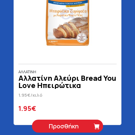
ΑΛΛΑΤΙΝΗ
Αλλατίνη Αλεύρι Bread You
Love Ηπειρώτικα
Ζυμώματα 1 kg
1.95€/κιλό
1.95€
Προσθήκη