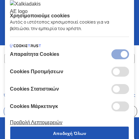
Χρησιμοποιούμε cookies
Αυτός ο ιστότοπος χρησιμοποιεί cookies για να
βελτιώσει την εμπειρία του χρήστη.
Απαραίτητα Cookies
Cookies Προτιμήσεων
ΧΑΛΚΙΑΔΑΚΗΣ Α.Ε.
ΑΡ.Γ.Ε.ΜΗ:
77088727000
© 2026
All Rights Reserved
Cookies Στατιστικών
Όροι και Προϋποθέσεις
Πολιτική Απορρήτου
Κώδικας Δεοντολογίας
Cookies Μάρκετινγκ
Επιλέξτε
41 Καταστήματα
Προβολή Λεπτομερειών
© 2026 Χαλκιαδάκης all rights reserved
Αποδοχή Όλων