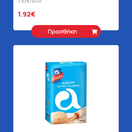
1.92€/κιλό
1.92€
Προσθήκη