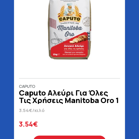
CAPUTO
Caputo Αλεύρι Για Όλες
Τις Χρήσεις Manitoba Oro 1
kg
3.54€/κιλό
3.54€