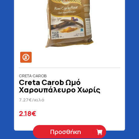
CRETA CAROB
Creta Carob Ωμό
Χαρουπάλευρο Χωρίς
Γλουτένη 300 gr
7.27€/κιλό
2.18€
Προσθήκη