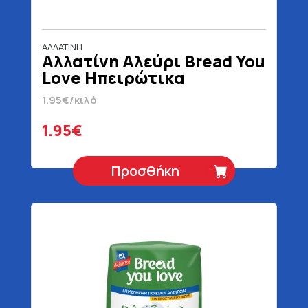
ΑΛΛΑΤΙΝΗ
Αλλατίνη Αλεύρι Bread You
Love Ηπειρώτικα
Ζυμώματα 1 kg
1.95€/κιλό
1.95€
Προσθήκη