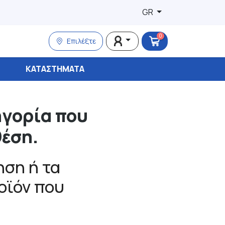
GR
0
Επιλέξτε
ΚΑΤΑΣΤΉΜΑΤΑ
ηγορία που
θέση.
ση ή τα
ροϊόν που