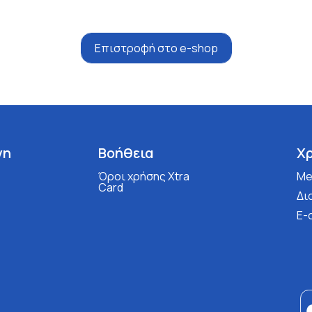
Επιστροφή στο e-shop
νη
Βοήθεια
Χ
Όροι χρήσης Xtra
Med
Card
Δι
E-