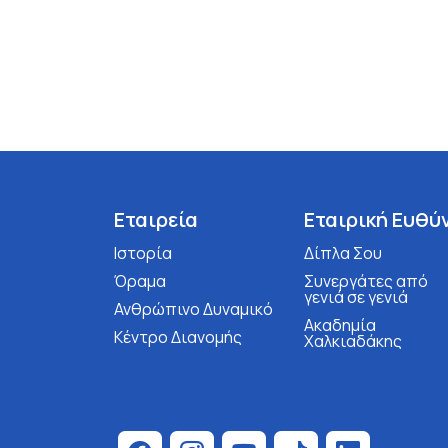
Εταιρεία
Εταιρική Ευθύ
Ιστορία
Δίπλα Σου
Όραμα
Συνεργάτες από
γενιά σε γενιά
Ανθρώπινο Δυναμικό
Ακαδημία
Κέντρο Διανομής
Χαλκιαδάκης