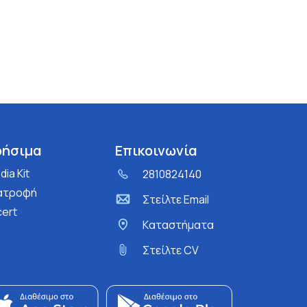
ρήσιμα
Επικοινωνία
ia Kit
2810824140
ατροφή
Στείλτε Email
cert
Kαταστήματα
Στείλτε CV