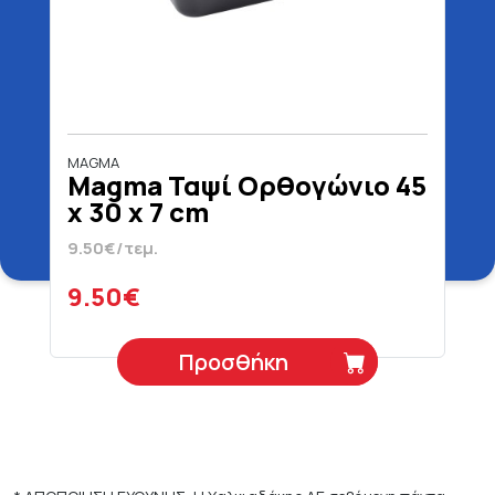
MAGMA
Magma Ταψί Ορθογώνιο 45
x 30 x 7 cm
9.50€/τεμ.
9.50€
Προσθήκη