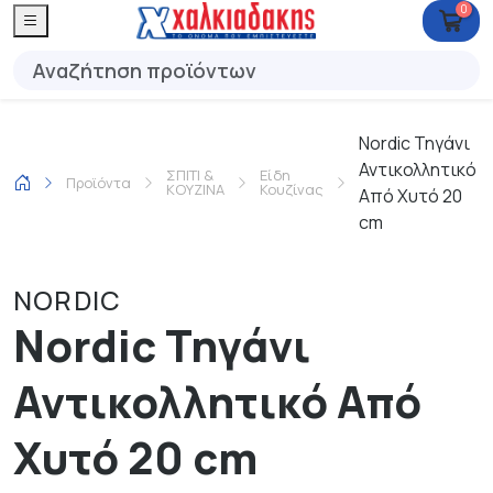
0
Nordic Τηγάνι
Αντικολλητικό
ΣΠΙΤΙ &
Είδη
Προϊόντα
ΚΟΥΖΙΝΑ
Κουζίνας
Από Χυτό 20
cm
NORDIC
Nordic Τηγάνι
Αντικολλητικό Από
Χυτό 20 cm