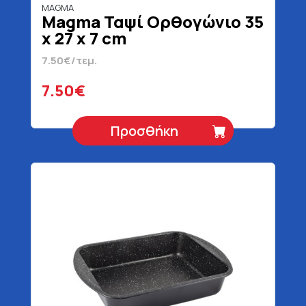
MAGMA
Magma Ταψί Ορθογώνιο 35
x 27 x 7 cm
7.50€/τεμ.
7.50€
Προσθήκη