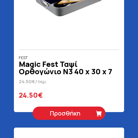
FEST
Magic Fest Ταψί
Ορθογώνιο Ν3 40 x 30 x 7
cm
24.50€/τεμ.
24.50€
Προσθήκη