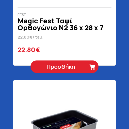
FEST
Magic Fest Ταψί
Ορθογώνιο Ν2 36 x 28 x 7
cm
22.80€/τεμ.
22.80€
Προσθήκη