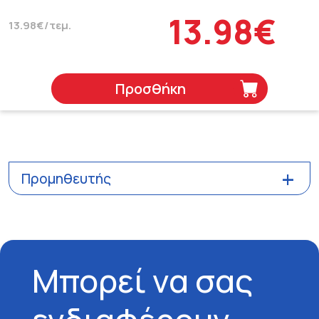
13.98€
13.98€/τεμ.
Προσθήκη
Προμηθευτής
Μπορεί να σας