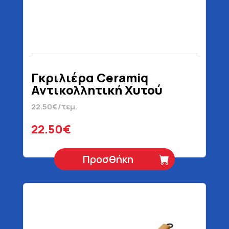
Γκριλιέρα Ceramiq
Αντικολλητική Χυτού
Αλουμινίου 28 cm
22.50€/τεμ.
22.50€
Προσθήκη