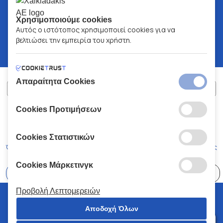
Χρησιμοποιούμε cookies
Αυτός ο ιστότοπος χρησιμοποιεί cookies για να
βελτιώσει την εμπειρία του χρήστη.
Απαραίτητα Cookies
Cookies Προτιμήσεων
ΧΑΛΚΙΑΔΑΚΗΣ Α.Ε.
ΑΡ.Γ.Ε.ΜΗ:
77088727000
© 2026
All Rights Reserved
Cookies Στατιστικών
Όροι και Προϋποθέσεις
Πολιτική Απορρήτου
Κώδικας Δεοντολογίας
Cookies Μάρκετινγκ
Επιλέξτε
41 Καταστήματα
Προβολή Λεπτομερειών
© 2026 Χαλκιαδάκης all rights reserved
Αποδοχή Όλων