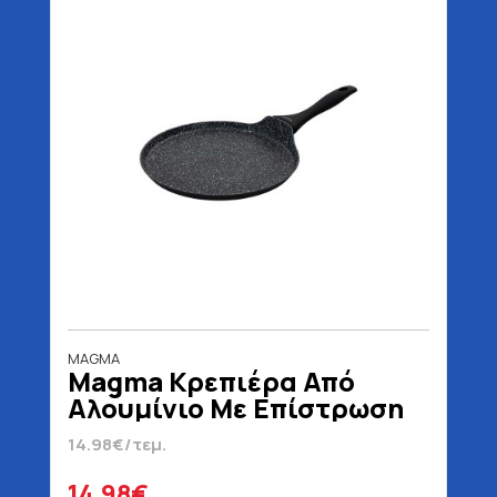
MAGMA
Magma Κρεπιέρα Από
Αλουμίνιο Με Επίστρωση
Από Πέτρα 28 cm
14.98€/τεμ.
14.98€