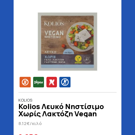
KOLIOS
Kolios Λευκό Νηστίσιμο
Χωρίς Λακτόζη Vegan
Χωρίς Γλουτένη
8.12€/κιλό