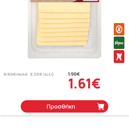
1.90€
9.50€/κιλό
8.05€/κιλό
1.61€
Προσθήκη