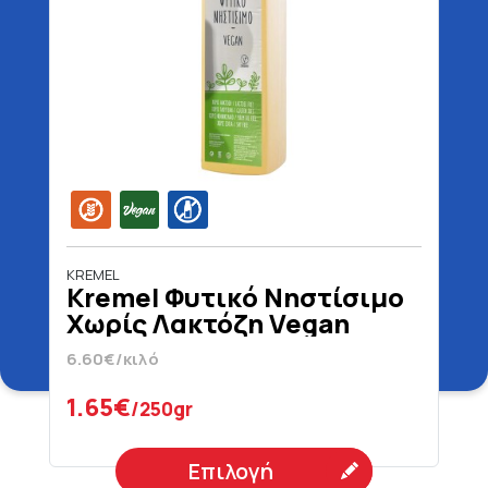
KREMEL
Kremel Φυτικό Νηστίσιμο
Χωρίς Λακτόζη Vegan
Χωρίς Γλουτένη Φρατζόλα
6.60€/κιλό
1.65€
/250gr
Επιλογή