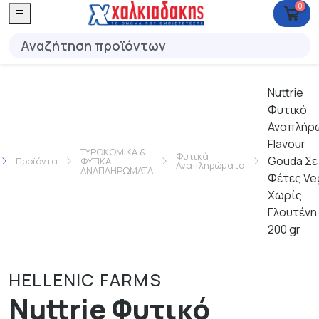
0
Nuttrie
Φυτικό
Αναπλήρ
Flavour
ΤΥΡΟΚΟΜΙΚΑ &
Φυτικά
Gouda Σε
Προϊόντα
ΦΥΤΙΚΑ
Αναπληρώματα
ΑΝΑΠΛΗΡΩΜΑΤΑ
Φέτες Ve
Χωρίς
Γλουτένη
200 gr
HELLENIC FARMS
Nuttrie Φυτικό