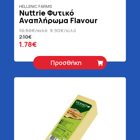
HELLENIC FARMS
Nuttrie Φυτικό
Αναπλήρωμα Flavour
Τριμμένο Per Pasta & Pizza
10.50€/κιλό
8.90€/κιλό
Vegan Χωρίς Γλουτένη 200
2.10€
gr
1.78€
Προσθήκη