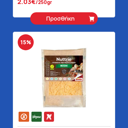
2.03€
/250gr
Προσθήκη
15%