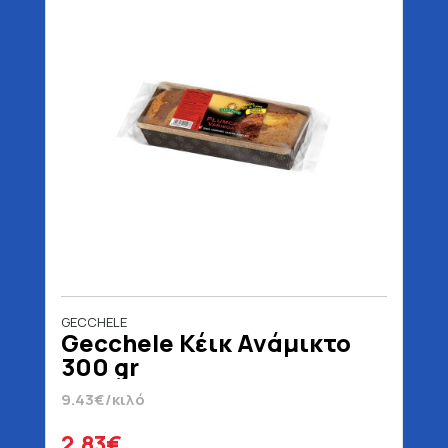
GECCHELE
Gecchele Κέικ Ανάμικτο
300 gr
9.43€/κιλό
2.83€