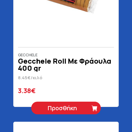
GECCHELE
Gecchele Roll Με Φράουλα
400 gr
8.45€/κιλό
3.38€
Προσθήκη