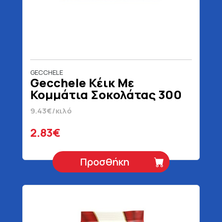
GECCHELE
Gecchele Κέικ Με
Κομμάτια Σοκολάτας 300
gr
9.43€/κιλό
2.83€
Προσθήκη