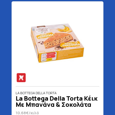
LA BOTTEGA DELLA TORTA
La Bottega Della Torta Κέικ
Με Μπανάνα & Σοκολάτα
400 gr
10.68€/κιλό