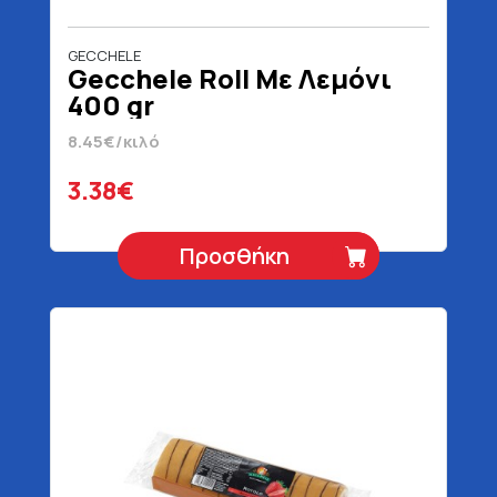
GECCHELE
Gecchele Roll Με Λεμόνι
400 gr
8.45€/κιλό
3.38€
Προσθήκη