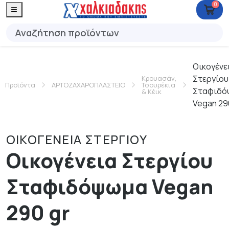
0
Οικογένε
Στεργίου
Κρουασάν,
Προϊόντα
ΑΡΤΟΖΑΧΑΡΟΠΛΑΣΤΕΙΟ
Τσουρέκια
Σταφιδό
& Κέικ
Vegan 29
ΟΙΚΟΓΕΝΕΙΑ ΣΤΕΡΓΙΟΥ
Οικογένεια Στεργίου
Σταφιδόψωμα Vegan
290 gr