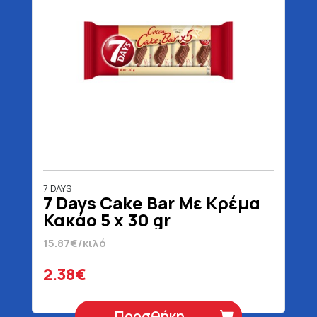
7 DAYS
7 Days Cake Bar Με Κρέμα
Κακάο 5 x 30 gr
15.87€/κιλό
2.38€
Προσθήκη