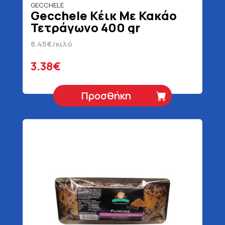
GECCHELE
Gecchele Κέικ Με Κακάο
Τετράγωνο 400 gr
8.45€/κιλό
3.38€
Προσθήκη