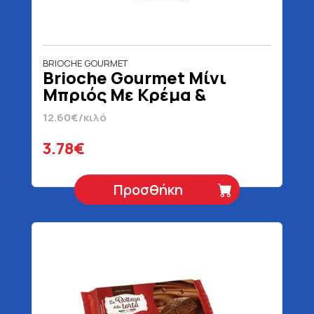
BRIOCHE GOURMET
Brioche Gourmet Μίνι
Μπριός Με Κρέμα &
Σοκολάτα 300 gr
12.60€/κιλό
3.78€
Προσθήκη