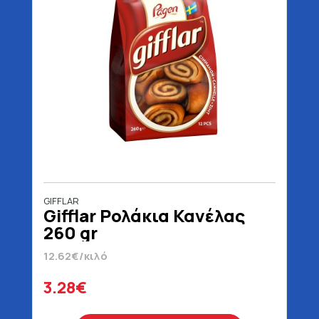
GIFFLAR
Gifflar Ρολάκια Κανέλας
260 gr
12.62€/κιλό
3.28€