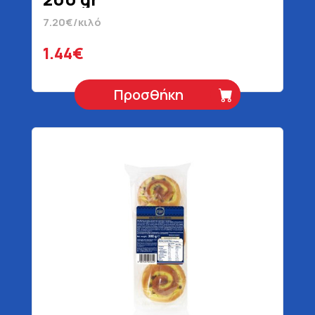
7.20€/κιλό
1.44€
Προσθήκη