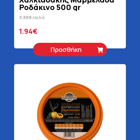
Ροδάκινο 500 gr
3.88€/κιλό
1.94€
Προσθήκη