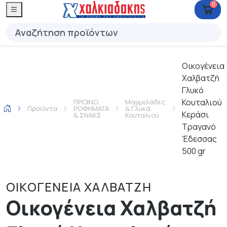
0
Οικογένεια
Χαλβατζή
Γλυκό
Κουταλιού
ΠΡΩΙΝΟ,
Μαρμελάδες
Προϊόντα
ΡΟΦΗΜΑΤΑ
& Γλυκά
Κεράσι
& ΣΝΑΚΣ
Κουταλιού
Τραγανό
Έδεσσας
500 gr
ΟΙΚΟΓΕΝΕΙΑ ΧΑΛΒΑΤΖΗ
Οικογένεια Χαλβατζή