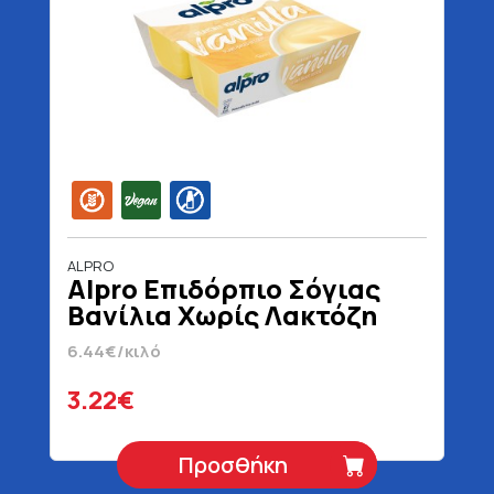
ALPRO
Alpro Επιδόρπιο Σόγιας
Βανίλια Χωρίς Λακτόζη
Vegan Χωρίς Γλουτένη 4 x
6.44€/κιλό
125 gr
3.22€
Προσθήκη