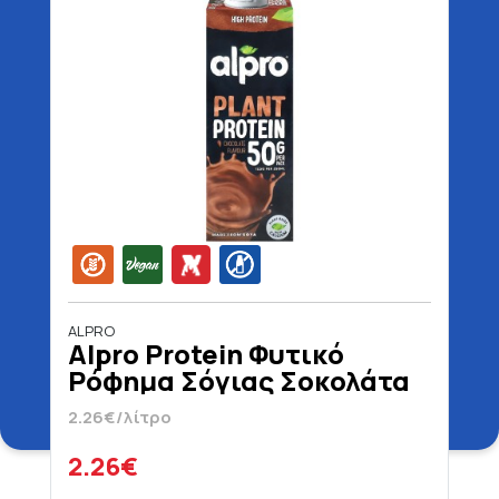
ALPRO
Alpro Protein Φυτικό
Ρόφημα Σόγιας Σοκολάτα
Χωρίς Λακτόζη Vegan
2.26€/λίτρο
Χωρίς Γλουτένη 1 lt
2.26€