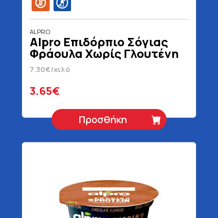
ALPRO
Alpro Επιδόρπιο Σόγιας
Φράουλα Χωρίς Γλουτένη
Χωρίς Λακτόζη 500 gr
7.30€/κιλό
3.65€
Προσθήκη