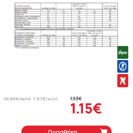
1.53€
10.20€/κιλό
7.67€/κιλό
1.15€
Προσθήκη