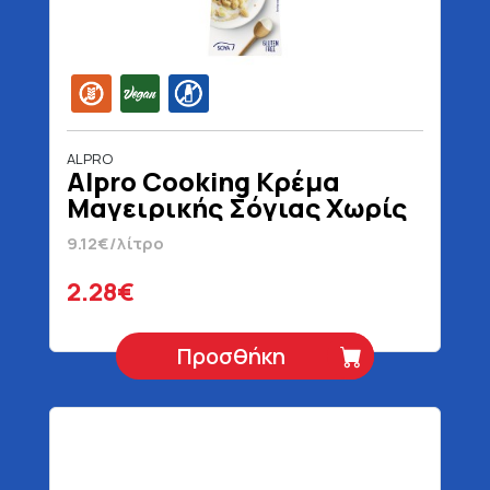
ALPRO
Alpro Cooking Κρέμα
Μαγειρικής Σόγιας Χωρίς
Λακτόζη Vegan Χωρίς
9.12€/λίτρο
Γλουτένη 250 ml
2.28€
Προσθήκη