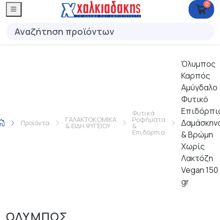
0
Όλυμπος
Καρπός
Αμύγδαλο
Φυτικό
Επιδόρπι
Φυτικά
ΓΑΛΑΚΤΟΚΟΜΙΚΑ
Ροφήματα
Δαμάσκην
Προϊόντα
& ΕΙΔΗ ΨΥΓΕΙΟΥ
&
Επιδόρπια
& Βρώμη
Χωρίς
Λακτόζη
Vegan 150
gr
ΟΛΥΜΠΟΣ