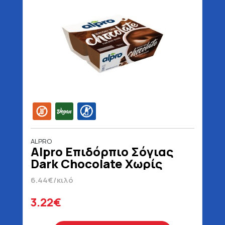
ALPRO
Alpro Επιδόρπιο Σόγιας
Dark Chocolate Χωρίς
Λακτόζη Vegan Χωρίς
6.44€/κιλό
Γλουτένη 4 x 125 gr
3.22€