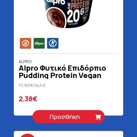
ALPRO
Alpro Φυτικό Επιδόρπιο
Pudding Protein Vegan
Χωρίς Γλουτένη Χωρίς
11.90€/κιλό
Λακτόζη 200 gr
2.38€
Προσθήκη