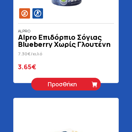
ALPRO
Alpro Επιδόρπιο Σόγιας
Βlueberry Χωρίς Γλουτένη
Χωρίς Λακτόζη 500 gr
7.30€/κιλό
3.65€
Προσθήκη