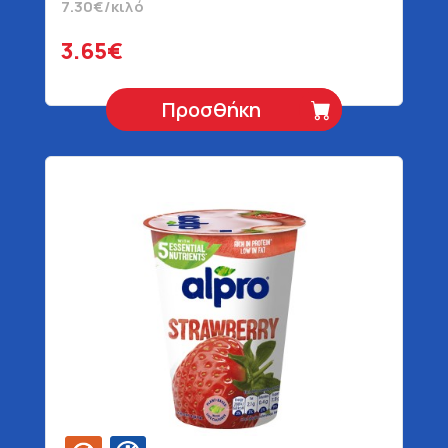
7.30€/κιλό
3.65€
Προσθήκη