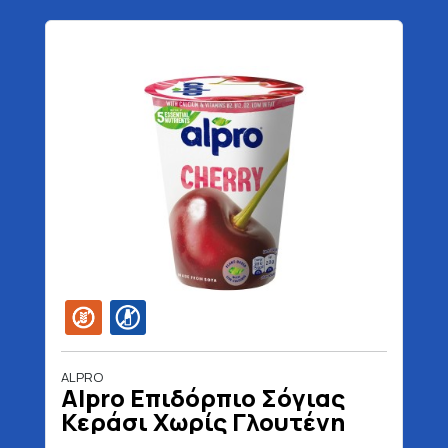
ALPRO
Alpro Επιδόρπιο Σόγιας
Κεράσι Χωρίς Γλουτένη
Χωρίς Λακτόζη 500 gr