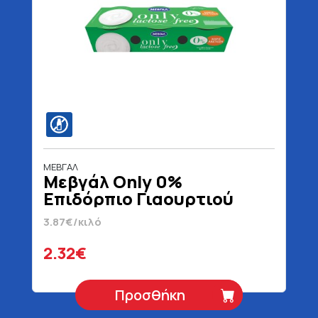
ΜΕΒΓΑΛ
Μεβγάλ Only 0%
Επιδόρπιο Γιαουρτιού
Χωρίς Λακτόζη 3 x 200 gr
3.87€/κιλό
2.32€
Προσθήκη