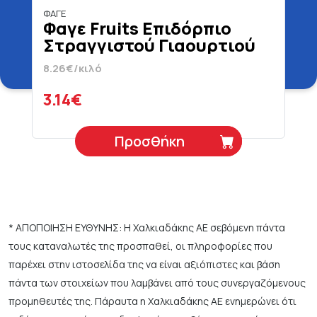
ΦΑΓΕ
Φαγε Fruits Επιδόρπιο
Στραγγιστού Γιαουρτιού
Φράουλα 380 gr
8.26€/κιλό
3.14€
Προσθήκη
* ΑΠΟΠΟΙΗΣΗ ΕΥΘΥΝΗΣ: Η Χαλκιαδάκης ΑΕ σεβόμενη πάντα
τους καταναλωτές της προσπαθεί, οι πληροφορίες που
παρέχει στην ιστοσελίδα της να είναι αξιόπιστες και βάση
πάντα των στοιχείων που λαμβάνει από τους συνεργαζόμενους
προμηθευτές της. Πάραυτα η Χαλκιαδάκης ΑΕ ενημερώνει ότι