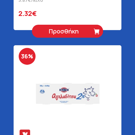
3.87€/κιλό
2.32€
Προσθήκη
36%