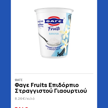
ΦΑΓΕ
Φαγε Fruits Επιδόρπιο
Στραγγιστού Γιαουρτιού
Βανίλια 380 gr
8.26€/κιλό