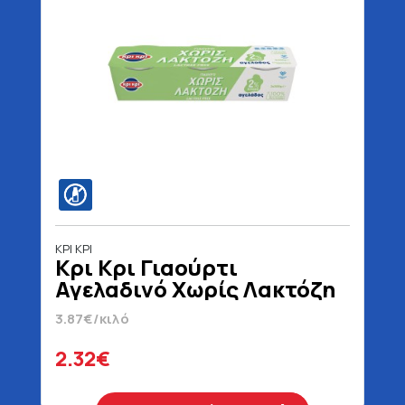
ΚΡΙ ΚΡΙ
Κρι Κρι Γιαούρτι
Αγελαδινό Χωρίς Λακτόζη
2% 3 x 200 gr
3.87€/κιλό
2.32€