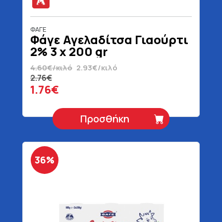
ΦΑΓΕ
Φάγε Αγελαδίτσα Γιαούρτι
2% 3 x 200 gr
4.60€/κιλό
2.93€/κιλό
2.76€
1.76€
Προσθήκη
36%