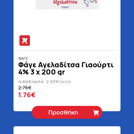
ΦΑΓΕ
Φάγε Αγελαδίτσα Γιαούρτι
4% 3 x 200 gr
4.60€/κιλό
2.93€/κιλό
2.76€
1.76€
Προσθήκη