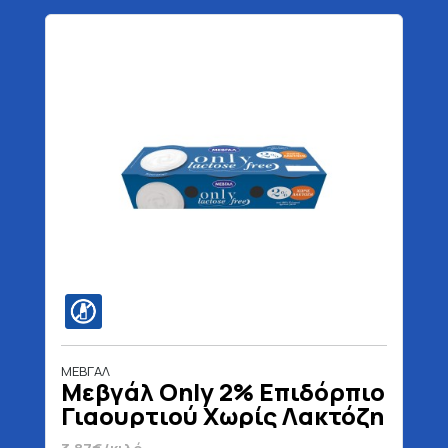
ΜΕΒΓΑΛ
Μεβγάλ Only 2% Επιδόρπιο
Γιαουρτιού Χωρίς Λακτόζη
3 x 200 gr