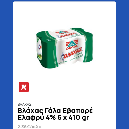
ΒΛΑΧΑΣ
Βλάχας Γάλα Εβαπορέ
Ελαφρύ 4% 6 x 410 gr
2.36€/κιλό