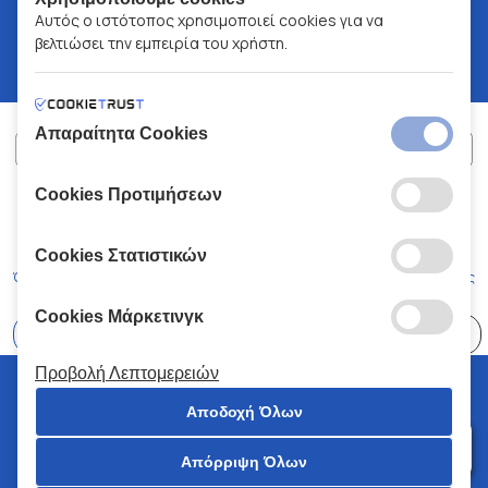
Αυτός ο ιστότοπος χρησιμοποιεί cookies για να
βελτιώσει την εμπειρία του χρήστη.
Απαραίτητα Cookies
Cookies Προτιμήσεων
ΧΑΛΚΙΑΔΑΚΗΣ Α.Ε.
ΑΡ.Γ.Ε.ΜΗ:
77088727000
© 2026
All Rights Reserved
Cookies Στατιστικών
Όροι και Προϋποθέσεις
Πολιτική Απορρήτου
Κώδικας Δεοντολογίας
Cookies Μάρκετινγκ
Επιλέξτε
41 Καταστήματα
Προβολή Λεπτομερειών
© 2026 Χαλκιαδάκης all rights reserved
Αποδοχή Όλων
Απόρριψη Όλων