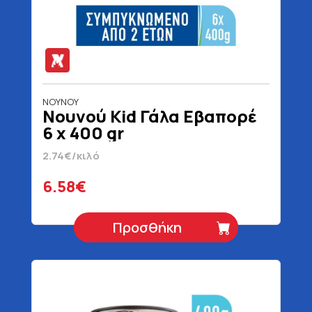
ΝΟΥΝΟΥ
Νουνού Kid Γάλα Εβαπορέ
6 x 400 gr
2.74€/κιλό
6.58€
Προσθήκη