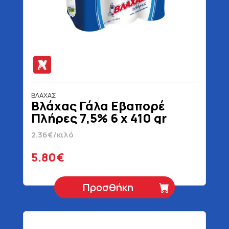
ΒΛΑΧΑΣ
Βλάχας Γάλα Εβαπορέ
Πλήρες 7,5% 6 x 410 gr
2.36€/κιλό
5.80€
Προσθήκη