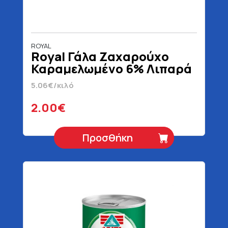
ROYAL
Royal Γάλα Ζαχαρούχο
Καραμελωμένο 6% Λιπαρά
395 gr
5.06€/κιλό
2.00€
Προσθήκη