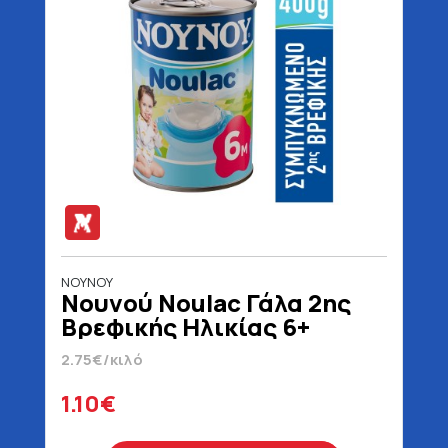
ΝΟΥΝΟΥ
Νουνού Noulac Γάλα 2ης
Βρεφικής Ηλικίας 6+
Μηνών 400 gr
2.75€/κιλό
1.10€