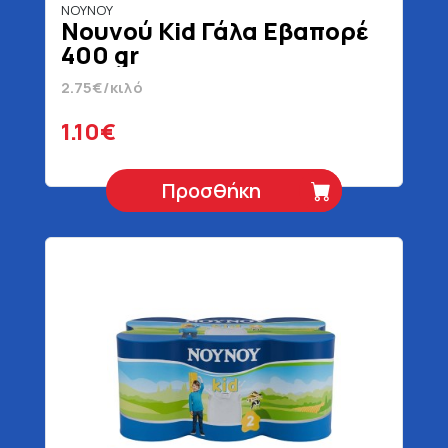
ΝΟΥΝΟΥ
Νουνού Kid Γάλα Εβαπορέ
400 gr
2.75€/κιλό
1.10€
Προσθήκη