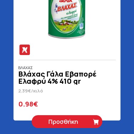
ΒΛΑΧΑΣ
Βλάχας Γάλα Εβαπορέ
Ελαφρύ 4% 410 gr
2.39€/κιλό
0.98€
Προσθήκη