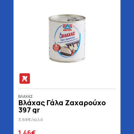
ΒΛΑΧΑΣ
Βλάχας Γάλα Ζαχαρούχο
397 gr
3.68€/κιλό
1.46€