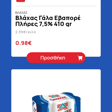
ΒΛΑΧΑΣ
Βλάχας Γάλα Εβαπορέ
Πλήρες 7,5% 410 gr
2.39€/κιλό
0.98€
Προσθήκη