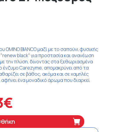
ου OMINO BIANCO μαζί με το σαπούνι φυσικής
 "renew black" για προστασία και ανανέωση
με την πλύση, δίνοντας στα ξεθωριασμένα
το ένζυμο Carezyme, απομακρύνει από τα
αθαρίζει σε βάθος, ακόμα και σε χαμηλές
 αφήνει ένα μοναδικό άρωμα που διαρκεί
3€
σθήκη