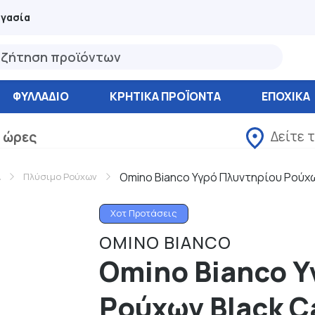
ργασία
ΦΥΛΛΆΔΙΟ
ΚΡΗΤΙΚΑ ΠΡΟΪΟΝΤΑ
ΕΠΟΧΙΚΑ
Δείτε 
 ώρες
Omino Bianco Υγρό Πλυντηρίου Ρούχω
Α
Πλύσιμο Ρούχων
Χοτ Προτάσεις
OMINO BIANCO
Omino Bianco Υ
Ρούχων Black C