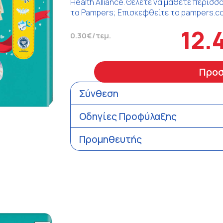
Health Alliance. Θέλετε να μάθετε περισ
τα Pampers; Επισκεφθείτε το pampers.c
12.
0.30€/τεμ.
Προ
Σύνθεση
Οδηγίες Προφύλαξης
Προμηθευτής