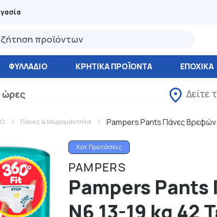
ργασία
ΦΥΛΛΆΔΙΟ
ΚΡΗΤΙΚΑ ΠΡΟΪΟΝΤΑ
ΕΠΟΧΙΚΑ
Δείτε 
 ώρες
Pampers Pants Πάνες Βρεφών Ν
Ο
Πάνες & Μωρομάντηλα
Χοτ Προτάσεις
PAMPERS
Pampers Pants
Ν6 13-19 kg 42 