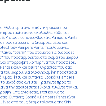
ο, θέλετε μια άνετη πάνα-βρακάκι που
η προστασία για να ακολουθεί κάθε του
 & Protect, οι πάνες-βρακάκι Pampers Pants
 προστατεύει από διαρροές μέρα και
otect των Pampers Pants περιλαμβάνει:
λαϊνά, "τσέπη" που σταματά τις διαρροές
60° που προσαρμόζεται στο σώμα του μωρού
ρετικά απορροφητικό πυρήνα που προσφέρει
Pants έχουν και δείκτη υγρασίας που σας
άνα του μωρού, για ολοκληρωμένη προστασία
κι μας, έτσι και οι πάνες-βρακάκι Pampers
 το μωρό σας κινείται: Τραβήξτε προς τα
για να την αφαιρέσετε εύκολα, τυλίξτε την και
ρριψη. Όπως για εσάς, έτσι και για τα
σας: Οι πάνες-βρακάκι Pampers Pants είναι
ριμένες από τους δερματολόγους της Skin