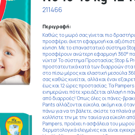
211466
Περιγραφή:
Καθώς το μωρό σας γίνεται πιο δραστήρι
προσφέρει άνετη εφαρμογή και αξιόπιστ
κίνηση. Με το επαναστατικό σύστημα Stop
προσφέρουν ανώτερη εφαρμογή 360° που
νύχτα! Το σύστημα Προστασίας Stop & Pr
προστατευτικά κατά των διαρροών στα π
στο πίσω μέρος και ελαστική μεσούλα 3
σας καθώς κινείται, αλλά και έναν εξαι
έως και 12 ώρες προστασίας. Τα Pampers 
ενημερώνει πότε χρειάζεται αλλαγή η π
από διαρροές! Όπως όλες οι πάνες-βρακά
Pants αλλάζονται εύκολα, ακόμη και όταν
πάνω για να τη βάλετε, σκίστε τα πλαϊνά 
κολλήστε την με την ταινία για εύκολη από
Pampers, προέχει η ασφάλεια του μωρού 
δερματολογικά ελεγμένες και είναι εγκεκ