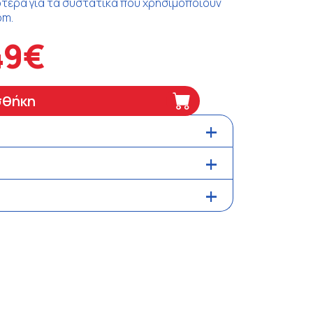
σότερα για τα συστατικά που χρησιμοποιούν
om.
49€
σθήκη