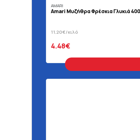
AMARI
Amari Μυζήθρα Φρέσκια Γλυκιά 400
11.20€/κιλό
4.48€