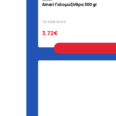
Amari Γαλομυζήθρα 300 gr
12.40€/κιλό
3.72€