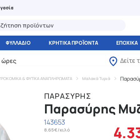
ργασία
ΦΥΛΛΆΔΙΟ
ΚΡΗΤΙΚΑ ΠΡΟΪΟΝΤΑ
ΕΠΟΧΙΚΑ
Δείτε 
 ώρες
Παρασύρ
ΥΡΟΚΟΜΙΚΑ & ΦΥΤΙΚΑ ΑΝΑΠΛΗΡΩΜΑΤΑ
Μαλακά Τυριά
ΠΑΡΑΣΥΡΗΣ
Παρασύρης Μυζ
143653
4.3
8.65€/κιλό