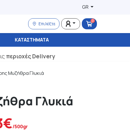
GR
0
Επιλέξτε
ΚΑΤΑΣΤΉΜΑΤΑ
τις
περιοχές Delivery
ης Μυζήθρα Γλυκιά
ήθρα Γλυκιά
3€
/500gr