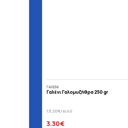
ΓΑΛΕΝΙ
Γαλένι Γαλoμυζήθρα 250 gr
13.20€/κιλό
3.30€