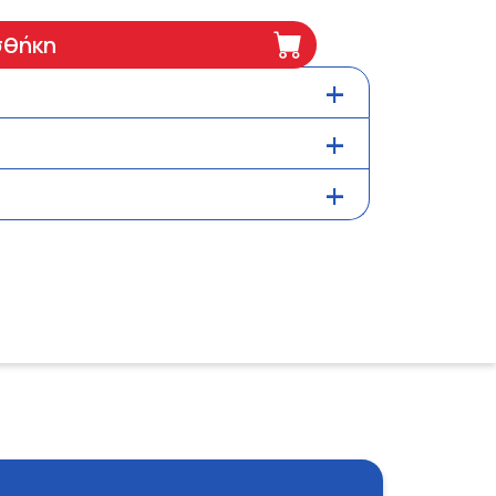
σθήκη