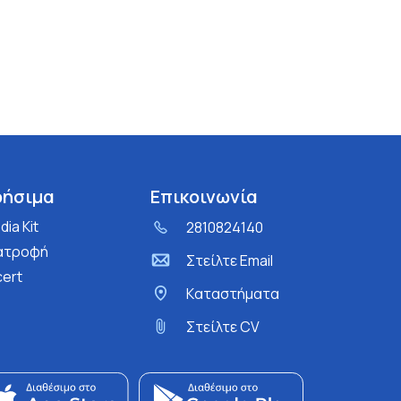
ρήσιμα
Επικοινωνία
ia Kit
2810824140
ατροφή
Στείλτε Email
cert
Kαταστήματα
Στείλτε CV