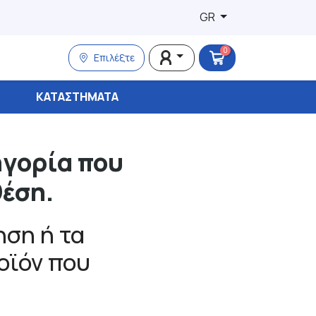
GR
0
Επιλέξτε
ΚΑΤΑΣΤΉΜΑΤΑ
ηγορία που
θέση.
ση ή τα
ροϊόν που