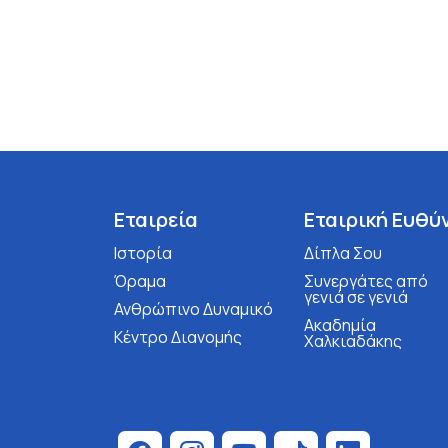
Εταιρεία
Εταιρική Ευθύ
Ιστορία
Δίπλα Σου
Όραμα
Συνεργάτες από
γενιά σε γενιά
Ανθρώπινο Δυναμικό
Ακαδημία
Κέντρο Διανομής
Χαλκιαδάκης