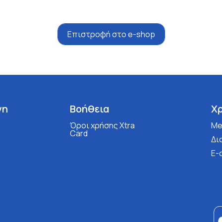
Επιστροφή στο e-shop
νη
Βοήθεια
Χ
Όροι χρήσης Xtra
Med
Card
Δι
E-