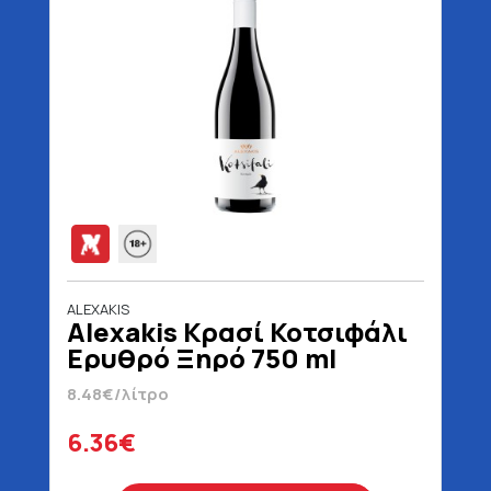
ALEXAKIS
Alexakis Κρασί Κοτσιφάλι
Ερυθρό Ξηρό 750 ml
8.48€/λίτρο
6.36€