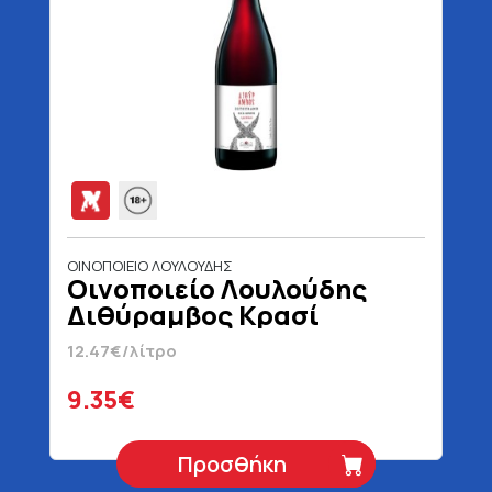
ΟΙΝΟΠΟΙΕΙΟ ΛΟΥΛΟΥΔΗΣ
Οινοποιείο Λουλούδης
Διθύραμβος Κρασί
Ερυθρό Λιάτικο 750 ml
12.47€/λίτρο
9.35€
Προσθήκη