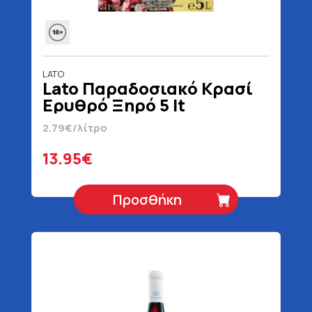
LATO
Lato Παραδοσιακό Κρασί
Ερυθρό Ξηρό 5 lt
2.79€/λίτρο
13.95€
Προσθήκη