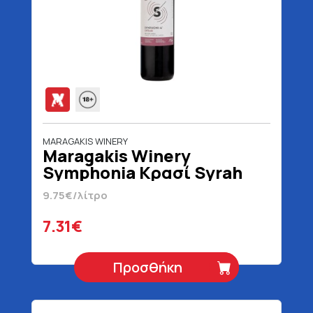
MARAGAKIS WINERY
Maragakis Winery
Symphonia Κρασί Syrah
Ερυθρό 750 ml
9.75€/λίτρο
7.31€
Προσθήκη