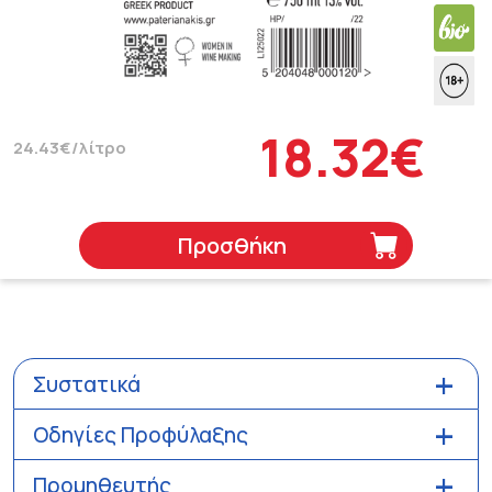
18.32€
24.43€/λίτρο
Προσθήκη
Συστατικά
Οδηγίες Προφύλαξης
Προμηθευτής