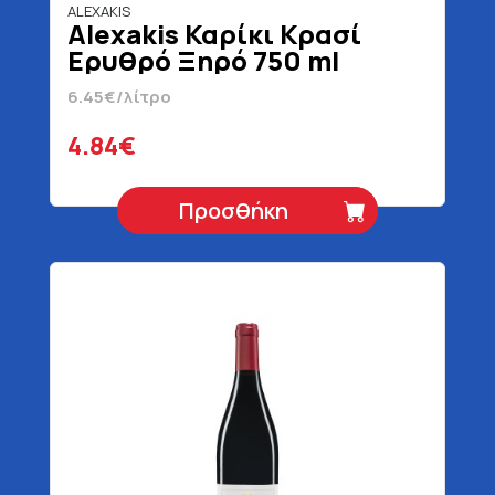
ALEXAKIS
Alexakis Καρίκι Κρασί
Ερυθρό Ξηρό 750 ml
6.45€/λίτρο
4.84€
Προσθήκη