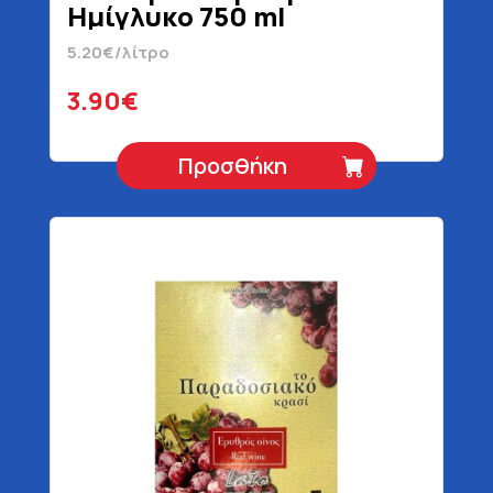
Ημίγλυκο 750 ml
5.20€/λίτρο
3.90€
Προσθήκη