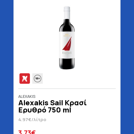
ALEXAKIS
Alexakis Sail Κρασί
Ερυθρό 750 ml
4.97€/λίτρο
3.73€