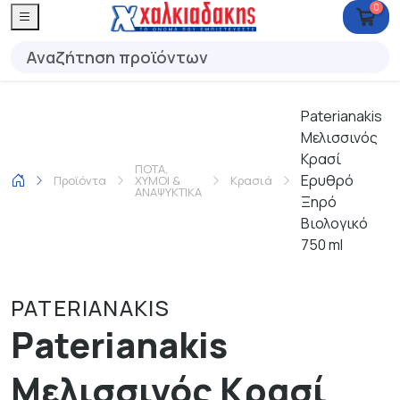
0
Paterianakis
Μελισσινός
Κρασί
ΠΟΤΑ,
Ερυθρό
Προϊόντα
ΧΥΜΟΙ &
Κρασιά
ΑΝΑΨΥΚΤΙΚΑ
Ξηρό
Βιολογικό
750 ml
PATERIANAKIS
Paterianakis
Μελισσινός Κρασί