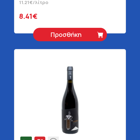
11.21€/λίτρο
8.41€
Προσθήκη