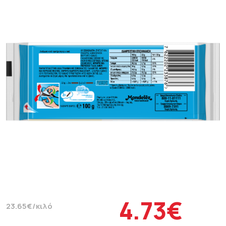
4.73€
23.65€/κιλό