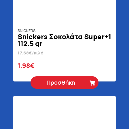
SNICKERS
Snickers Σοκολάτα Super+1
112.5 gr
17.68€/κιλό
1.98€
Προσθήκη