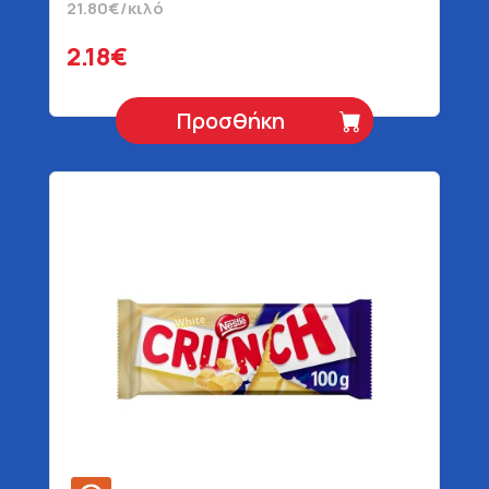
21.80€/κιλό
2.18€
Προσθήκη