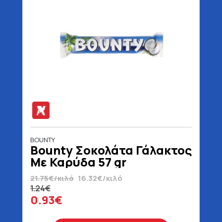
BOUNTY
Bounty Σοκολάτα Γάλακτος
Με Καρύδα 57 gr
21.75€/κιλό
16.32€/κιλό
1.24€
0.93€