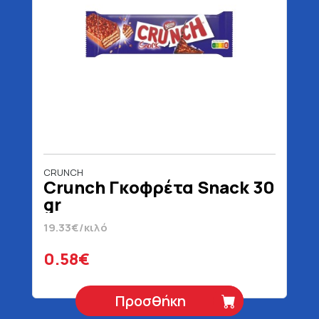
CRUNCH
Crunch Γκοφρέτα Snack 30
gr
19.33€/κιλό
0.58€
Προσθήκη