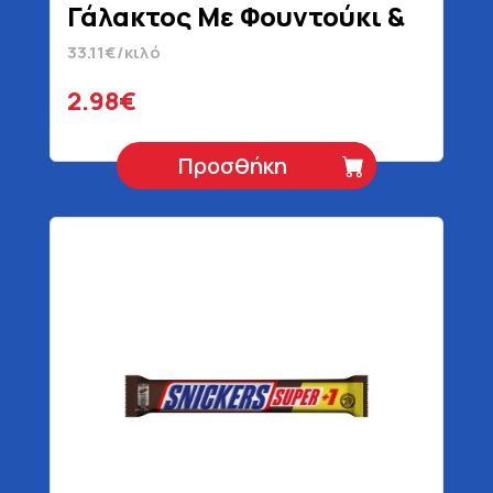
Γάλακτος Με Φουντούκι &
Κακάο 90 gr
33.11€/κιλό
2.98€
Προσθήκη