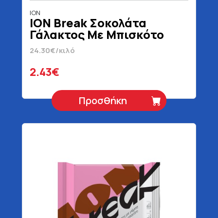
ΙΟΝ
ION Break Σοκολάτα
Γάλακτος Με Μπισκότο
Speculoos 100 gr
24.30€/κιλό
2.43€
Προσθήκη