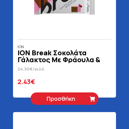
ΙΟΝ
ION Break Σοκολάτα
Γάλακτος Με Φράουλα &
Μπισκότο 100 gr
24.30€/κιλό
2.43€
Προσθήκη