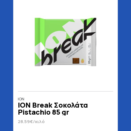
ΙΟΝ
ION Break Σοκολάτα
Pistachio 85 gr
28.59€/κιλό