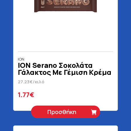
ΙΟΝ
ION Serano Σοκολάτα
Γάλακτος Με Γέμιση Κρέμα
Κακάο 65 gr
27.23€/κιλό
1.77€
Προσθήκη