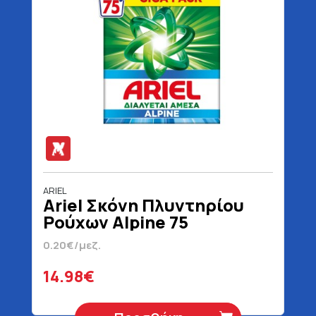
ARIEL
Ariel Σκόνη Πλυντηρίου
Ρούχων Alpine 75
Μεζούρες 4875 gr
0.20€/μεζ.
14.98€