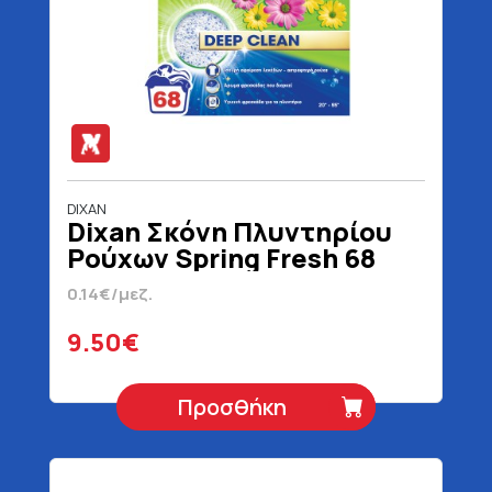
DIXAN
Dixan Σκόνη Πλυντηρίου
Ρούχων Spring Fresh 68
Μεζούρες 3400 gr
0.14€/μεζ.
9.50€
Προσθήκη