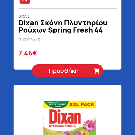
DIXAN
Dixan Σκόνη Πλυντηρίου
Ρούχων Spring Fresh 44
Μεζούρες 2200 gr
0.17€/μεζ.
7.46€
Προσθήκη