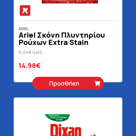
ARIEL
Ariel Σκόνη Πλυντηρίου
Ρούχων Extra Stain
Removal 62 Μεζούρες
0.24€/μεζ.
4030 gr
14.98€
Προσθήκη