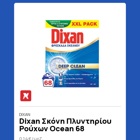
DIXAN
Dixan Σκόνη Πλυντηρίου
Ρούχων Ocean 68
Μεζούρες 3400 gr
0.14€/μεζ.