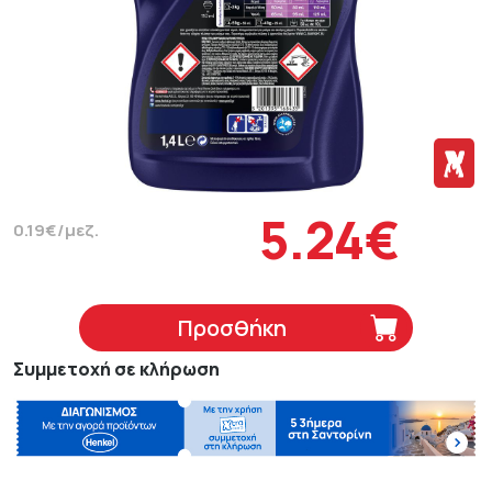
5.24€
0.19€/μεζ.
Προσθήκη
Συμμετοχή σε κλήρωση