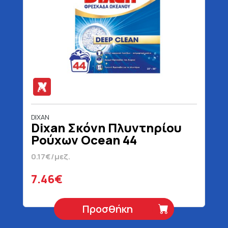
DIXAN
Dixan Σκόνη Πλυντηρίου
Ρούχων Ocean 44
Μεζούρες 2200 gr
0.17€/μεζ.
7.46€
Προσθήκη