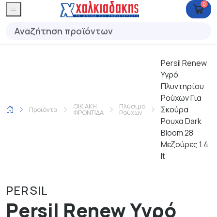
0
Persil Renew
Υγρό
Πλυντηρίου
Ρούχων Για
ΟΙΚΙΑΚΗ
Πλύσιμο
Σκούρα
Προϊόντα
ΦΡΟΝΤΙΔΑ
Ρούχων
Ρουχα Dark
Bloom 28
Μεζούρες 1.4
lt
PERSIL
Persil Renew Υγρό