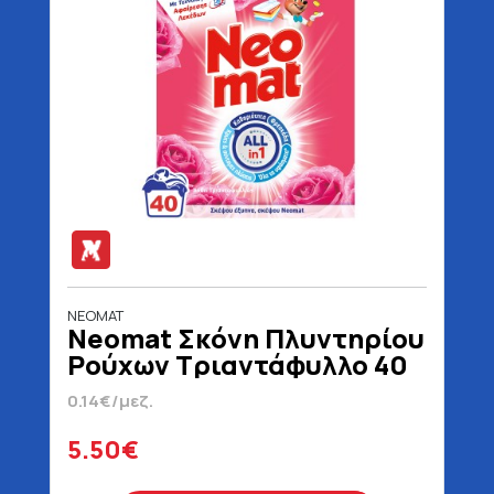
NEOMAT
Neomat Σκόνη Πλυντηρίου
Ρούχων Τριαντάφυλλο 40
Μεζούρες 2 kg
0.14€/μεζ.
5.50€