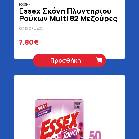
ESSEX
Essex Σκόνη Πλυντηρίου
Ρούχων Multi 82 Μεζούρες
3690 gr
0.10€/μεζ.
7.80€
Προσθήκη