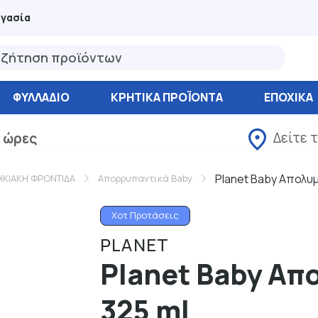
ργασία
ΦΥΛΛΆΔΙΟ
ΚΡΗΤΙΚΑ ΠΡΟΪΟΝΤΑ
ΕΠΟΧΙΚΑ
Δείτε 
 ώρες
Planet Baby Απολυμ
ΙΚΙΑΚΗ ΦΡΟΝΤΙΔΑ
Απορρυπαντικά Baby
Χοτ Προτάσεις
PLANET
Planet Baby Απ
325 ml