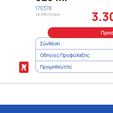
170378
3.3
10.15€/λίτρο
Προ
Σύνθεση
Οδηγίες Προφύλαξης
Προμηθευτής