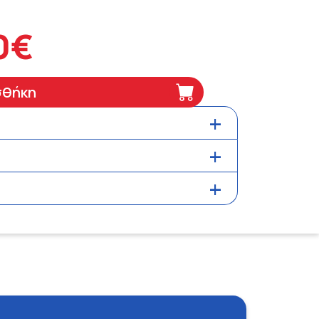
0€
σθήκη