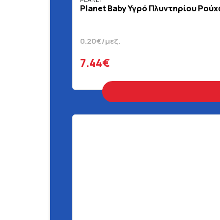
Planet Baby Υγρό Πλυντηρίου Ρούχ
0.20€/μεζ.
7.44€