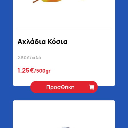
Αχλάδια Κόσια
2.50€/κιλό
1.25€
/500gr
Προσθήκη