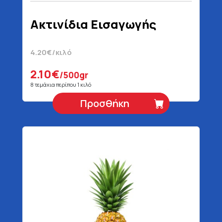
Ακτινίδια Εισαγωγής
4.20€/κιλό
2.10€
/500gr
8 τεμάχια περίπου 1 κιλό
Προσθήκη