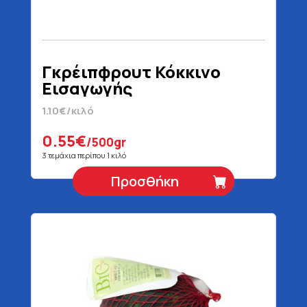
Γκρέιπφρουτ Κόκκινο
Εισαγωγής
1.10€/κιλό
0.55€
/500gr
3 τεμάχια περίπου 1 κιλό
Προσθήκη