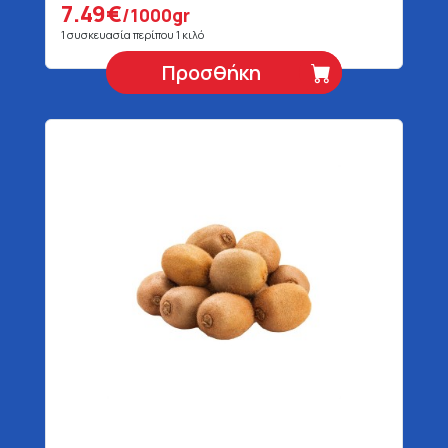
7.49€
/1000gr
1 συσκευασία περίπου 1 κιλό
Προσθήκη