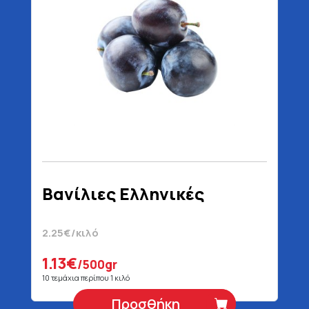
Βανίλιες Ελληνικές
2.25€/κιλό
1.13€
/500gr
10 τεμάχια περίπου 1 κιλό
Προσθήκη