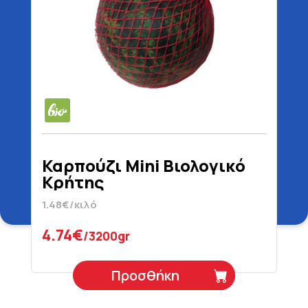
Καρπούζι Mini Βιολογικό
Κρήτης
1.48€/κιλό
4.74€
/3200gr
Προσθήκη