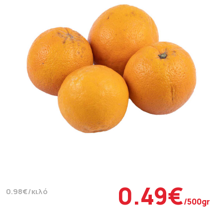
0.49€
0.98€/κιλό
/500gr