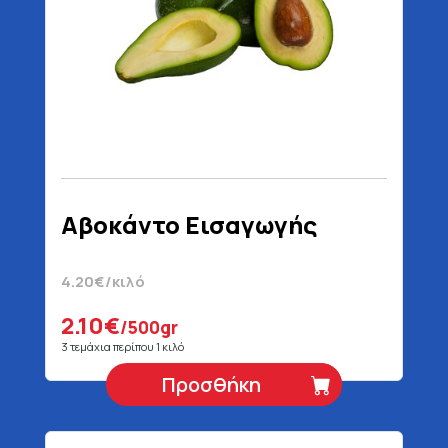
Αβοκάντο Εισαγωγής
4.20€/κιλό
2.10€
/500gr
3 τεμάχια περίπου 1 κιλό
Προσθήκη