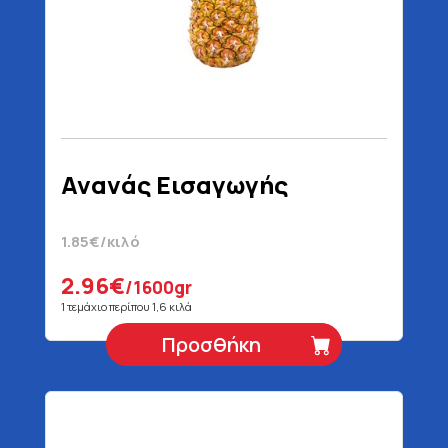
Ανανάς Εισαγωγής
1.85€/κιλό
2.96€
/1600gr
1 τεμάχιο περίπου 1,6 κιλά
Προσθήκη