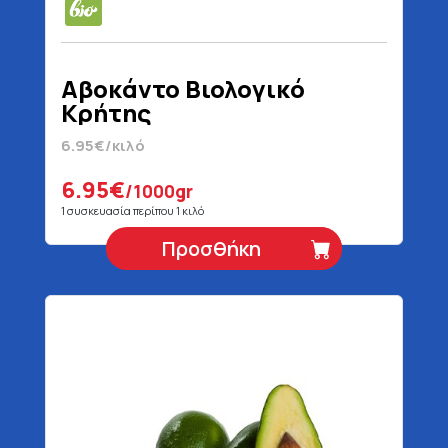
Αβοκάντο Βιολογικό
Κρήτης
6.95€/κιλό
6.95€
/1000gr
1 συσκευασία περίπου 1 κιλό
Προσθήκη