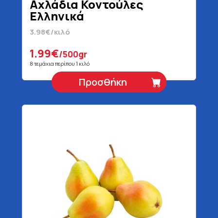
Αχλάδια Κοντούλες
Ελληνικά
3.98€/κιλό
1.99€
/500gr
8 τεμάχια περίπου 1 κιλό
Προσθήκη