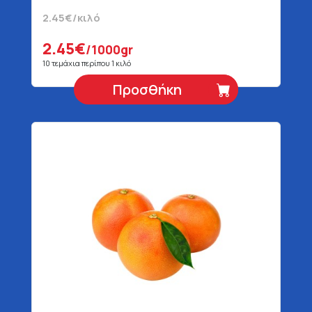
2.45€/κιλό
2.45€
/1000gr
10 τεμάχια περίπου 1 κιλό
Προσθήκη