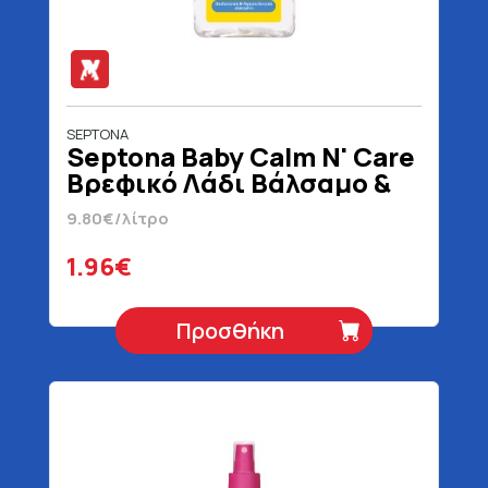
SEPTONA
Septona Baby Calm N' Care
Βρεφικό Λάδι Βάλσαμο &
Ελαιόλαδο 200 ml
9.80€/λίτρο
1.96€
Προσθήκη