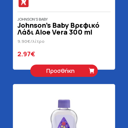
JOHNSON'S BABY
Johnson's Baby Βρεφικό
Λάδι Aloe Vera 300 ml
9.90€/λίτρο
2.97€
Προσθήκη