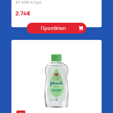
27.40€/λίτρο
1+ Μηνών 100 ml
2.74€
Προσθήκη