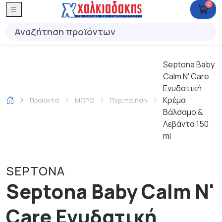
0
Septona Baby
Calm N' Care
Ενυδατική
Κρέμα
Προϊόντα
ΜΩΡΟ
Περιποίηση
Βάλσαμο &
Λεβάντα 150
ml
SEPTONA
Septona Baby Calm N'
Care Ενυδατική