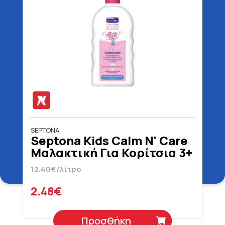
SEPTONA
Septona Kids Calm N' Care
Μαλακτική Για Κορίτσια 3+
Ετών 200 ml
12.40€/λίτρο
2.48€
Προσθήκη