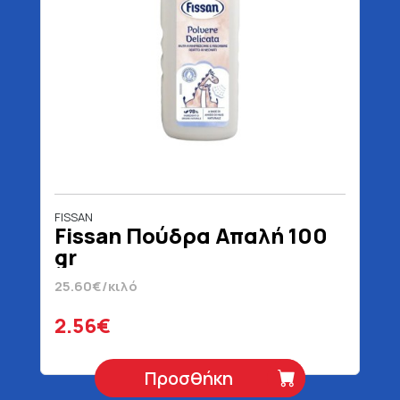
FISSAN
Fissan Πούδρα Απαλή 100
gr
25.60€/κιλό
2.56€
Προσθήκη