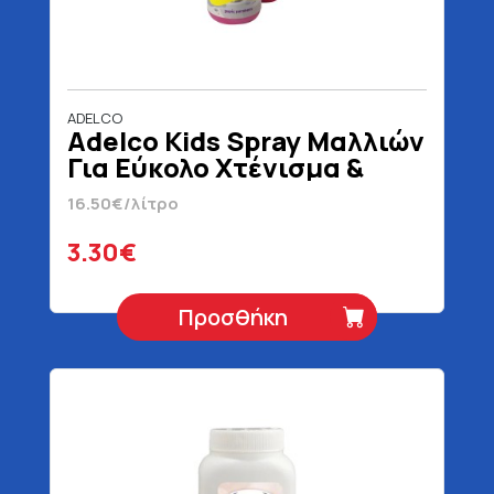
ADELCO
Adelco Kids Spray Μαλλιών
Για Εύκολο Χτένισμα &
Κρέμα μαλλιών 200 ml
16.50€/λίτρο
3.30€
Προσθήκη