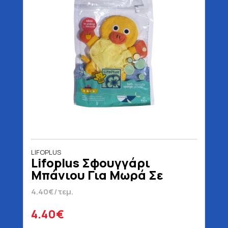
LIFOPLUS
Lifoplus Σφουγγάρι
Μπάνιου Για Μωρά Σε
Διάφορα Ζωάκια
4.40€/τεμ.
4.40€