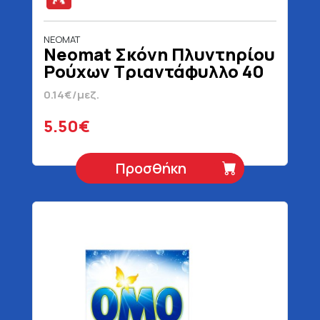
NEOMAT
Neomat Σκόνη Πλυντηρίου
Ρούχων Τριαντάφυλλο 40
Μεζούρες 2 kg
0.14€/μεζ.
5.50€
Προσθήκη