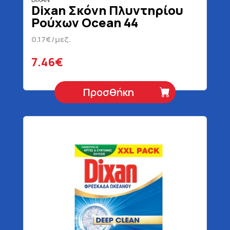
Dixan Σκόνη Πλυντηρίου
Ρούχων Ocean 44
Μεζούρες 2200 gr
0.17€/μεζ.
7.46€
Προσθήκη