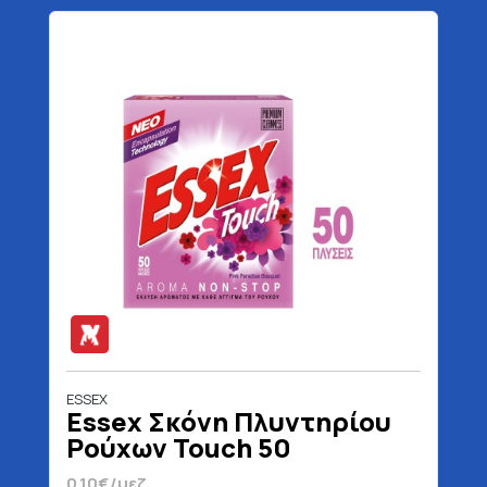
ESSEX
Essex Σκόνη Πλυντηρίου
Ρούχων Touch 50
Μεζούρες 2.4 kg
0.10€/μεζ.