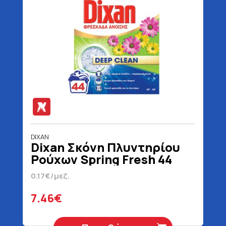
DIXAN
Dixan Σκόνη Πλυντηρίου
Ρούχων Spring Fresh 44
Μεζούρες 2200 gr
0.17€/μεζ.
7.46€