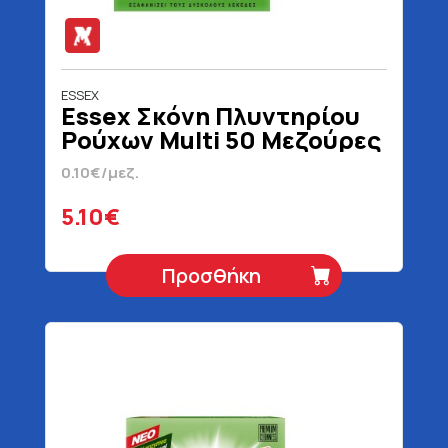
ESSEX
Essex Σκόνη Πλυντηρίου
Ρούχων Multi 50 Μεζούρες
2.4 kg
0.10€/μεζ.
5.10€
Προσθήκη