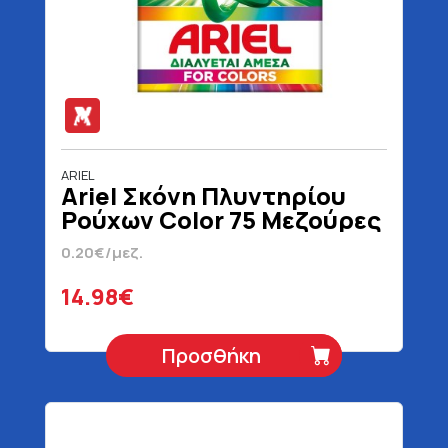
ARIEL
Ariel Σκόνη Πλυντηρίου
Ρούχων Color 75 Μεζούρες
4875 gr
0.20€/μεζ.
14.98€
Προσθήκη