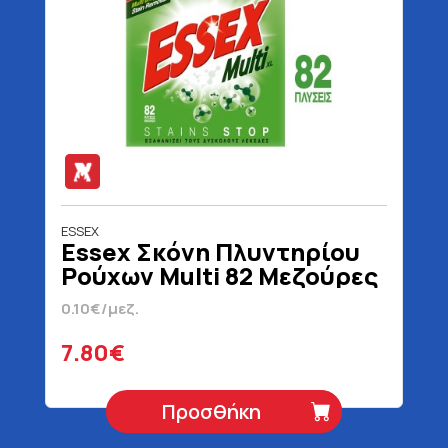
ESSEX
Essex Σκόνη Πλυντηρίου
Ρούχων Multi 82 Μεζούρες
3690 gr
0.10€/μεζ.
7.80€
Προσθήκη