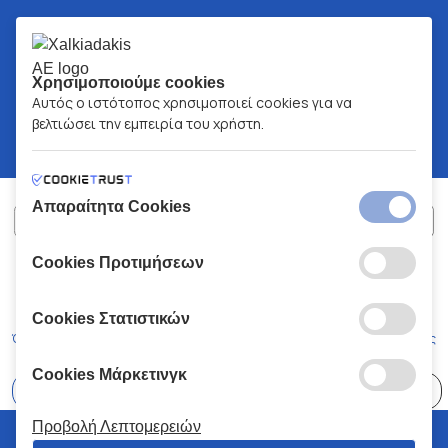
Χρησιμοποιούμε cookies
Αυτός ο ιστότοπος χρησιμοποιεί cookies για να
βελτιώσει την εμπειρία του χρήστη.
Απαραίτητα Cookies
Cookies Προτιμήσεων
ΧΑΛΚΙΑΔΑΚΗΣ Α.Ε.
ΑΡ.Γ.Ε.ΜΗ:
77088727000
© 2026
All Rights Reserved
Cookies Στατιστικών
Όροι και Προϋποθέσεις
Πολιτική Απορρήτου
Κώδικας Δεοντολογίας
Cookies Μάρκετινγκ
Επιλέξτε
41 Καταστήματα
Προβολή Λεπτομερειών
© 2026 Χαλκιαδάκης all rights reserved