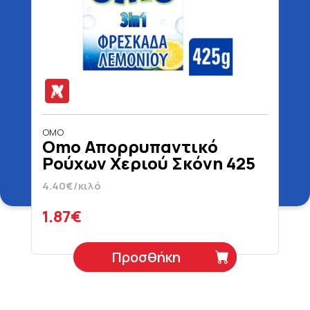
OMO
Omo Απορρυπαντικό
Ρούχων Χεριού Σκόνη 425
gr
4.40€/κιλό
1.87€
Προσθήκη