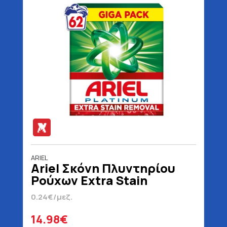
ARIEL
Ariel Σκόνη Πλυντηρίου
Ρούχων Extra Stain
Removal 62 Μεζούρες
0.24€/μεζ.
4030 gr
14.98€