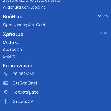
Συνεργάτες από γενιά σε γενιά
Ακαδημία Χαλκιαδάκης
Βοήθεια
Όροι χρήσης Xtra Card
Χρήσιμα
Media Kit
Διατροφή
E-cert
Επικοινωνία
2810824140
Στείλτε Email
Kαταστήματα
Στείλτε CV