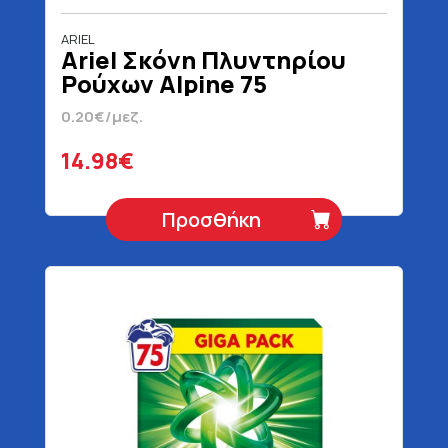
ARIEL
Ariel Σκόνη Πλυντηρίου
Ρούχων Alpine 75
Μεζούρες 4875 gr
0.20€/μεζ.
14.98€
Προσθήκη