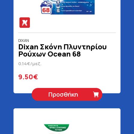
DIXAN
Dixan Σκόνη Πλυντηρίου
Ρούχων Ocean 68
Μεζούρες 3400 gr
0.14€/μεζ.
9.50€
Προσθήκη