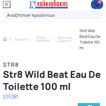
0
Str8 Wild
Beat Eau De
ΥΓΕΙΑ &
Φροντίδα
Προϊόντα
ΟΜΟΡΦΙΑ
Σώματος
Toilette 100
ml
STR8
Str8 Wild Beat Eau De
Toilette 100 ml
205381