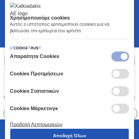
Χρησιμοποιούμε cookies
Αυτός ο ιστότοπος χρησιμοποιεί cookies για να
βελτιώσει την εμπειρία του χρήστη.
Απαραίτητα Cookies
Cookies Προτιμήσεων
ΧΑΛΚΙΑΔΑΚΗΣ Α.Ε.
ΑΡ.Γ.Ε.ΜΗ:
77088727000
© 2026
All Rights Reserved
Cookies Στατιστικών
Όροι και Προϋποθέσεις
Πολιτική Απορρήτου
Κώδικας Δεοντολογίας
Cookies Μάρκετινγκ
Επιλέξτε
41 Καταστήματα
Προβολή Λεπτομερειών
© 2026 Χαλκιαδάκης all rights reserved
Αποδοχή Όλων