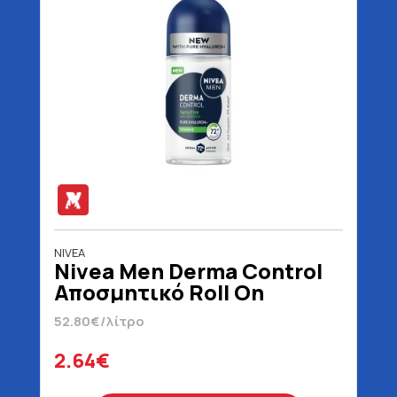
NIVEA
Nivea Men Derma Control
Αποσμητικό Roll On
Sensitive 50 ml
52.80€/λίτρο
2.64€