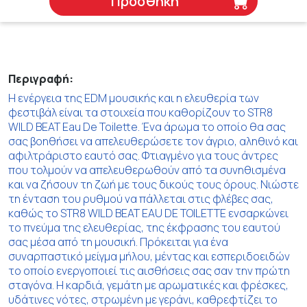
Προσθήκη
Περιγραφή:
Η ενέργεια της EDM μουσικής και η ελευθερία των
φεστιβάλ είναι τα στοιχεία που καθορίζουν το STR8
WILD BEAT Eau De Toilette. Ένα άρωμα το οποίο θα σας
σας βοηθήσει να απελευθερώσετε τον άγριο, αληθινό και
αφιλτράριστο εαυτό σας. Φτιαγμένο για τους άντρες
που τολμούν να απελευθερωθούν από τα συνηθισμένα
και να ζήσουν τη ζωή με τους δικούς τους όρους. Νιώστε
τη ένταση του ρυθμού να πάλλεται στις φλέβες σας,
καθώς το STR8 WILD BEAT EAU DE TOILETTE ενσαρκώνει
το πνεύμα της ελευθερίας, της έκφρασης του εαυτού
σας μέσα από τη μουσική. Πρόκειται για ένα
συναρπαστικό μείγμα μήλου, μέντας και εσπεριδοειδών
το οποίο ενεργοποιεί τις αισθήσεις σας σαν την πρώτη
σταγόνα. Η καρδιά, γεμάτη με αρωματικές και φρέσκες,
υδάτινες νότες, στρωμένη με γεράνι, καθρεφτίζει το