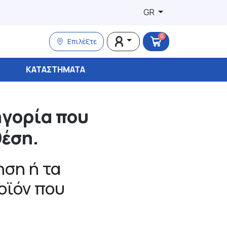
GR
0
Επιλέξτε
ΚΑΤΑΣΤΉΜΑΤΑ
ηγορία που
θέση.
ση ή τα
ροϊόν που