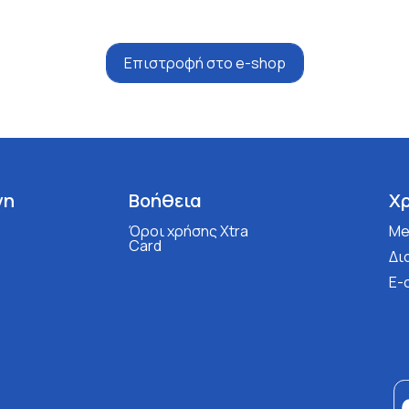
Επιστροφή στο e-shop
νη
Βοήθεια
Χ
Όροι χρήσης Xtra
Med
Card
Δι
E-