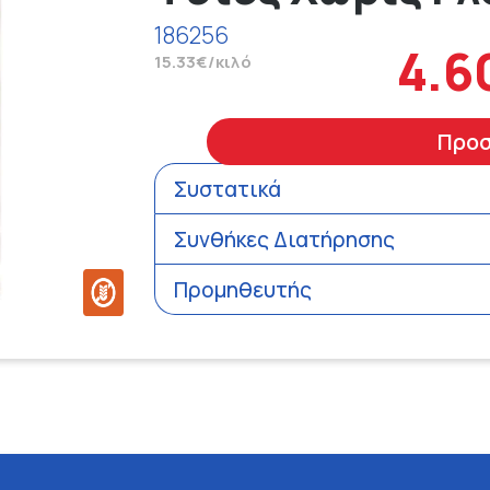
186256
4.6
15.33€/κιλό
Προ
Συστατικά
Συνθήκες Διατήρησης
Προμηθευτής