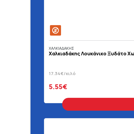
ΧΑΛΚΙΑΔΑΚΗΣ
Χαλκιαδάκης Λουκάνικο Ξυδάτο Χω
17.34€/κιλό
5.55€