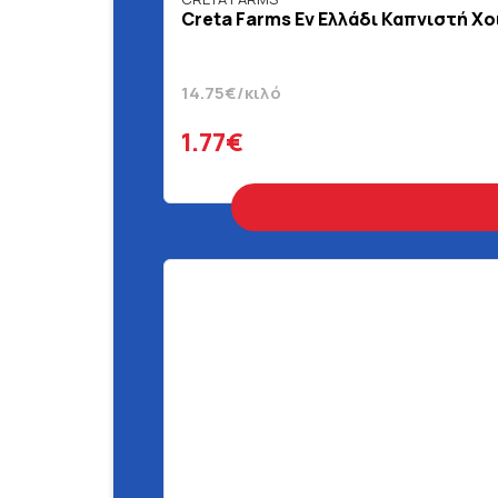
Creta Farms Εν Ελλάδι Καπνιστή Χο
14.75€/κιλό
1.77€