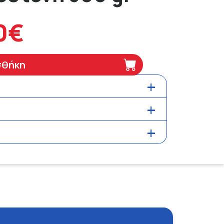
0€
σθήκη