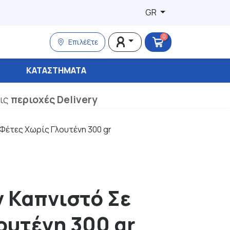
GR
0
Επιλέξτε
ΚΑΤΑΣΤΉΜΑΤΑ
τις
περιοχές Delivery
Φέτες Χωρίς Γλουτένη 300 gr
ν Καπνιστό Σε
ουτένη 300 gr