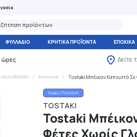
ργασία
ΦΥΛΛΆΔΙΟ
ΚΡΗΤΙΚΑ ΠΡΟΪΟΝΤΑ
ΕΠΟΧΙΚΑ
Δείτε 
 ώρες
Tostaki Μπέικον Καπνιστό Σε 
& DELICATESSEN
Αλλαντικά
Χωρίς Γλουτένη
TOSTAKI
Tostaki Μπέικο
Φέτες Χωρίς Γλ