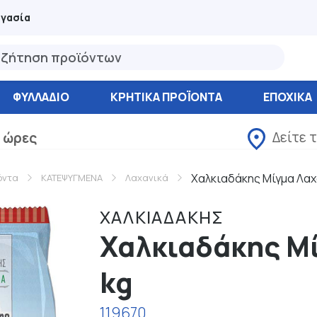
ργασία
ΦΥΛΛΆΔΙΟ
ΚΡΗΤΙΚΑ ΠΡΟΪΟΝΤΑ
ΕΠΟΧΙΚΑ
Δείτε 
 ώρες
Χαλκιαδάκης Μίγμα Λαχ
όντα
ΚΑΤΕΨΥΓΜΕΝΑ
Λαχανικά
ΧΑΛΚΙΑΔΑΚΗΣ
Χαλκιαδάκης Μί
kg
119670