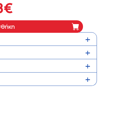
8€
σθήκη