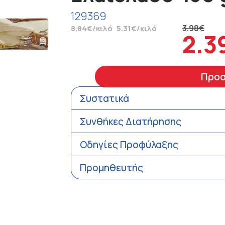
129369
3.98€
8.84€/κιλό
5.31€/κιλό
2.3
Προ
Συστατικά
Συνθήκες Διατήρησης
Οδηγίες Προφύλαξης
Προμηθευτής