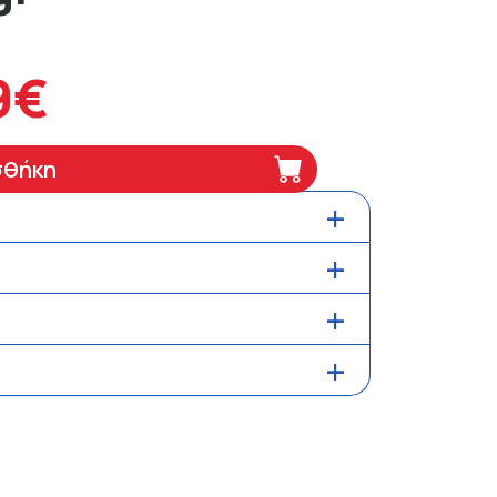
9€
σθήκη