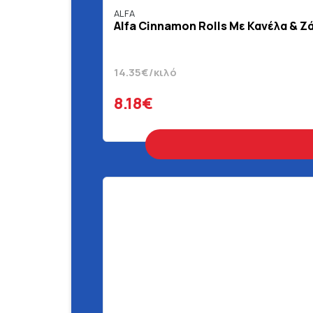
ALFA
Alfa Cinnamon Rolls Με Κανέλα & Ζά
14.35€/κιλό
8.18€