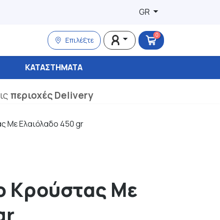
GR
0
Επιλέξτε
ΚΑΤΑΣΤΉΜΑΤΑ
τις
περιοχές Delivery
ς Με Ελαιόλαδο 450 gr
ο Κρούστας Με
gr