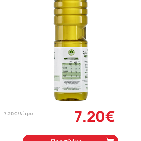
7.20€
7.20€/λίτρο