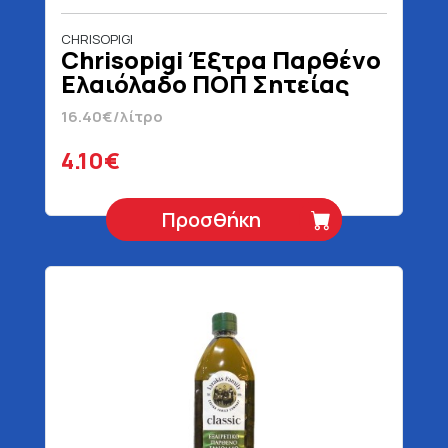
CHRISOPIGI
Chrisopigi Έξτρα Παρθένο
Ελαιόλαδο ΠΟΠ Σητείας
250 ml
16.40€/λίτρο
4.10€
Προσθήκη