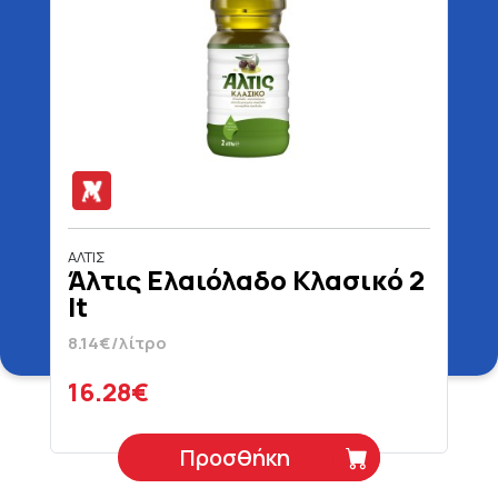
ΑΛΤΙΣ
Άλτις Ελαιόλαδο Κλασικό 2
lt
8.14€/λίτρο
16.28€
Προσθήκη