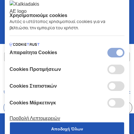
Χρησιμοποιούμε cookies
Αυτός ο ιστότοπος χρησιμοποιεί cookies για να
βελτιώσει την εμπειρία του χρήστη.
Απαραίτητα Cookies
Cookies Προτιμήσεων
ΧΑΛΚΙΑΔΑΚΗΣ Α.Ε.
ΑΡ.Γ.Ε.ΜΗ:
77088727000
© 2026
All Rights Reserved
Cookies Στατιστικών
Όροι και Προϋποθέσεις
Πολιτική Απορρήτου
Κώδικας Δεοντολογίας
Cookies Μάρκετινγκ
Επιλέξτε
41 Καταστήματα
Προβολή Λεπτομερειών
© 2026 Χαλκιαδάκης all rights reserved
Αποδοχή Όλων