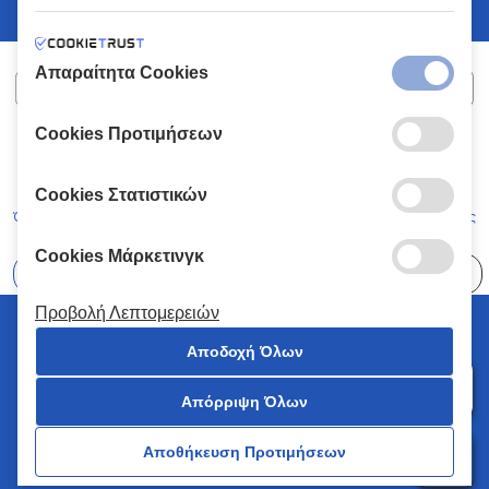
Απαραίτητα Cookies
Cookies Προτιμήσεων
ΧΑΛΚΙΑΔΑΚΗΣ Α.Ε.
ΑΡ.Γ.Ε.ΜΗ:
77088727000
© 2026
All Rights Reserved
Cookies Στατιστικών
Όροι και Προϋποθέσεις
Πολιτική Απορρήτου
Κώδικας Δεοντολογίας
Cookies Μάρκετινγκ
Επιλέξτε
41 Καταστήματα
Προβολή Λεπτομερειών
© 2026 Χαλκιαδάκης all rights reserved
Αποδοχή Όλων
Απόρριψη Όλων
0
Αποθήκευση Προτιμήσεων