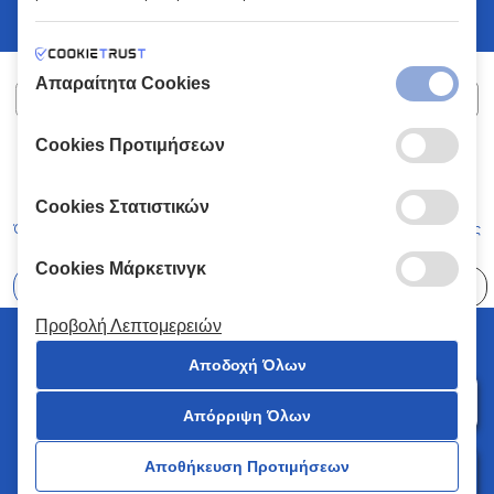
Απαραίτητα Cookies
Cookies Προτιμήσεων
ΧΑΛΚΙΑΔΑΚΗΣ Α.Ε.
ΑΡ.Γ.Ε.ΜΗ:
77088727000
© 2026
All Rights Reserved
Cookies Στατιστικών
Όροι και Προϋποθέσεις
Πολιτική Απορρήτου
Κώδικας Δεοντολογίας
Cookies Μάρκετινγκ
Επιλέξτε
41 Καταστήματα
Προβολή Λεπτομερειών
© 2026 Χαλκιαδάκης all rights reserved
Αποδοχή Όλων
Απόρριψη Όλων
0
Αποθήκευση Προτιμήσεων