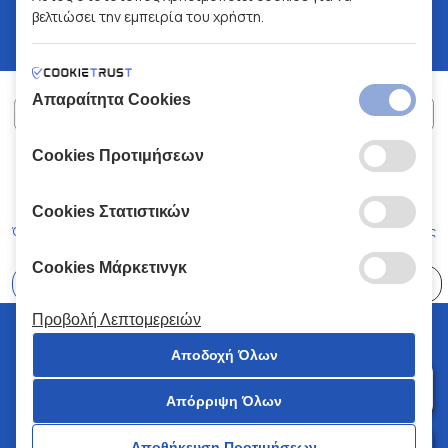
βελτιώσει την εμπειρία του χρήστη.
Απαραίτητα Cookies
Cookies Προτιμήσεων
ΧΑΛΚΙΑΔΑΚΗΣ Α.Ε.
ΑΡ.Γ.Ε.ΜΗ:
77088727000
© 2026
All Rights Reserved
Cookies Στατιστικών
Όροι και Προϋποθέσεις
Πολιτική Απορρήτου
Κώδικας Δεοντολογίας
Cookies Μάρκετινγκ
Επιλέξτε
41 Καταστήματα
Προβολή Λεπτομερειών
© 2026 Χαλκιαδάκης all rights reserved
Αποδοχή Όλων
Απόρριψη Όλων
0
Αποθήκευση Προτιμήσεων