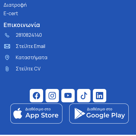
Διατροφή
E-cert
Επικοινωνία
2810824140
Στείλτε Email
Kαταστήματα
Στείλτε CV