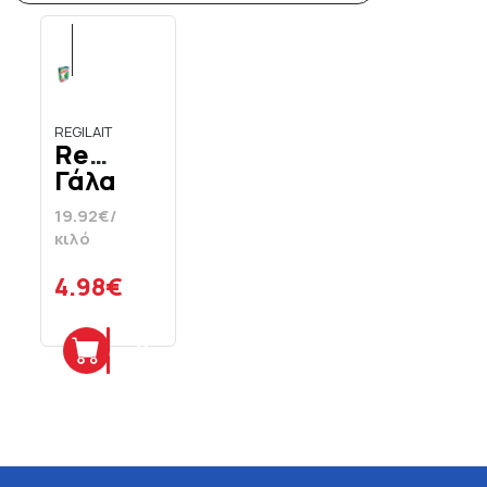
REGILAIT
Regilait
Γάλα
Σε
19.92€/
Σκόνη
κιλό
250
gr
4.98€
Προσθήκη