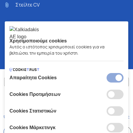
Στείλτε CV
Χρησιμοποιούμε cookies
Αυτός ο ιστότοπος χρησιμοποιεί cookies για να
βελτιώσει την εμπειρία του χρήστη.
Απαραίτητα Cookies
Cookies Προτιμήσεων
ΧΑΛΚΙΑΔΑΚΗΣ Α.Ε.
ΑΡ.Γ.Ε.ΜΗ:
77088727000
© 2026
All Rights Reserved
Cookies Στατιστικών
Όροι και Προϋποθέσεις
Πολιτική Απορρήτου
Κώδικας Δεοντολογίας
Cookies Μάρκετινγκ
Επιλέξτε
41 Καταστήματα