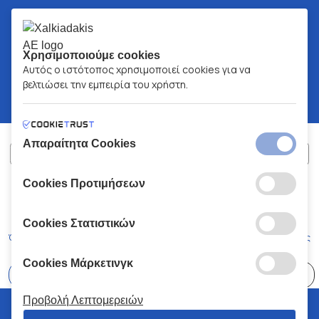
Χρησιμοποιούμε cookies
Αυτός ο ιστότοπος χρησιμοποιεί cookies για να
βελτιώσει την εμπειρία του χρήστη.
Απαραίτητα Cookies
Cookies Προτιμήσεων
ΧΑΛΚΙΑΔΑΚΗΣ Α.Ε.
ΑΡ.Γ.Ε.ΜΗ:
77088727000
© 2026
All Rights Reserved
Cookies Στατιστικών
Όροι και Προϋποθέσεις
Πολιτική Απορρήτου
Κώδικας Δεοντολογίας
Cookies Μάρκετινγκ
Επιλέξτε
41 Καταστήματα
Προβολή Λεπτομερειών
© 2026 Χαλκιαδάκης all rights reserved