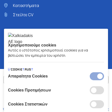
Kαταστήματα
Στείλτε CV
Χρησιμοποιούμε cookies
Αυτός ο ιστότοπος χρησιμοποιεί cookies για να
βελτιώσει την εμπειρία του χρήστη.
Απαραίτητα Cookies
Cookies Προτιμήσεων
ΧΑΛΚΙΑΔΑΚΗΣ Α.Ε.
ΑΡ.Γ.Ε.ΜΗ:
77088727000
© 2026
All Rights Reserved
Cookies Στατιστικών
Όροι και Προϋποθέσεις
Πολιτική Απορρήτου
Κώδικας Δεοντολογίας